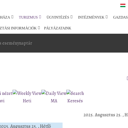
SHÁZA
TURIZMUS
ÜGYINTÉZÉS
INTÉZMÉNYEK
GAZDAS
ZTÁSI INFORMÁCIÓK
PÁLYÁZATAINK
s eseménynaptár
avi
Heti
MA
Keresés
2025. Augusztus 25. , H
2025. Augusztus 25. , Hétfő