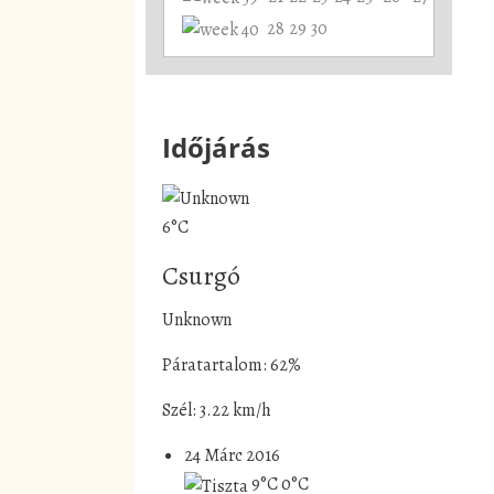
28
29
30
Időjárás
6°C
Csurgó
Unknown
Páratartalom: 62%
Szél: 3.22 km/h
24 Márc 2016
9°C
0°C