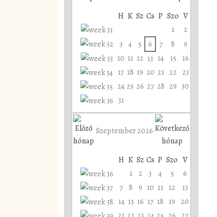
H
K
Sz
Cs
P
Szo
V
1
2
3
4
5
6
7
8
9
10
11
12
14
15
16
13
17
18
19
20
21
22
23
24
25
26
27
28
29
30
31
Szeptember 2026
H
K
Sz
Cs
P
Szo
V
1
2
3
4
5
6
7
8
9
10
11
12
13
14
15
16
17
18
19
20
21
22
23
24
25
26
27