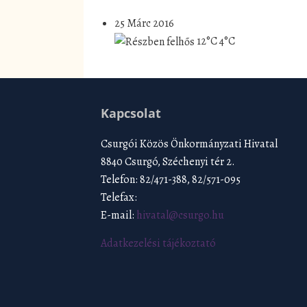
25 Márc 2016
12°C
4°C
Kapcsolat
Csurgói Közös Önkormányzati Hivatal
8840 Csurgó, Széchenyi tér 2.
Telefon: 82/471-388, 82/571-095
Telefax:
E-mail:
hivatal@csurgo.hu
Adatkezelési tájékoztató