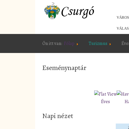
VÁRO
VÁLAS
Ön itt van:
Főlap
Turizmus
Éve
Eseménynaptár
Éves
H
Napi nézet