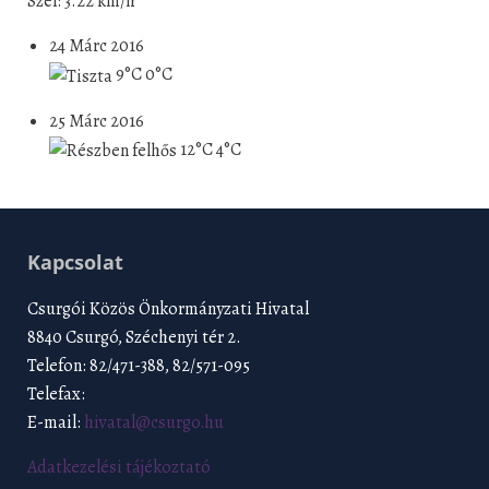
Szél: 3.22 km/h
24 Márc 2016
9°C
0°C
25 Márc 2016
12°C
4°C
Kapcsolat
Csurgói Közös Önkormányzati Hivatal
8840 Csurgó, Széchenyi tér 2.
Telefon: 82/471-388, 82/571-095
Telefax:
E-mail:
hivatal@csurgo.hu
Adatkezelési tájékoztató