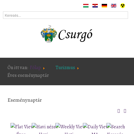
Ön itt van:
Főlap
Turizmus
Éves eseménynaptár
Eseménynaptár