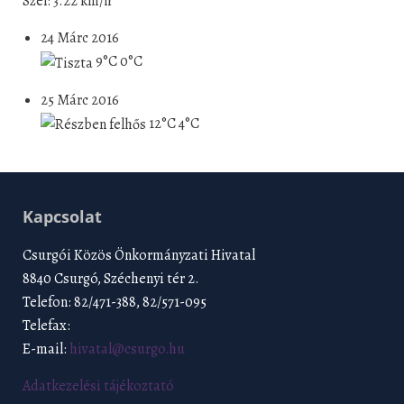
Szél: 3.22 km/h
24 Márc 2016
9°C
0°C
25 Márc 2016
12°C
4°C
Kapcsolat
Csurgói Közös Önkormányzati Hivatal
8840 Csurgó, Széchenyi tér 2.
Telefon: 82/471-388, 82/571-095
Telefax:
E-mail:
hivatal@csurgo.hu
Adatkezelési tájékoztató