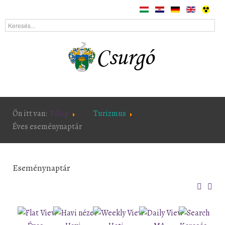
Ön itt van:
Főlap
Turizmus
Éves eseménynaptár
Eseménynaptár