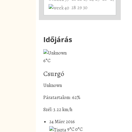
28
29
30
Időjárás
6°C
Csurgó
Unknown
Páratartalom: 62%
Szél: 3.22 km/h
24 Márc 2016
9°C
0°C