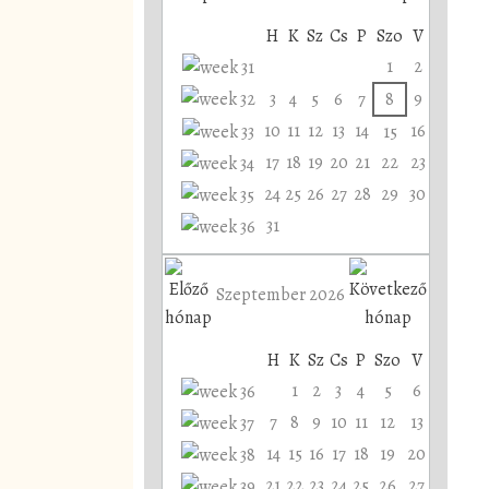
H
K
Sz
Cs
P
Szo
V
1
2
3
4
5
6
7
8
9
10
11
12
13
14
16
15
17
18
19
20
21
22
23
24
25
26
27
28
29
30
31
Szeptember 2026
H
K
Sz
Cs
P
Szo
V
1
2
3
4
5
6
7
8
9
10
11
12
13
14
15
16
17
18
19
20
21
22
23
24
25
26
27