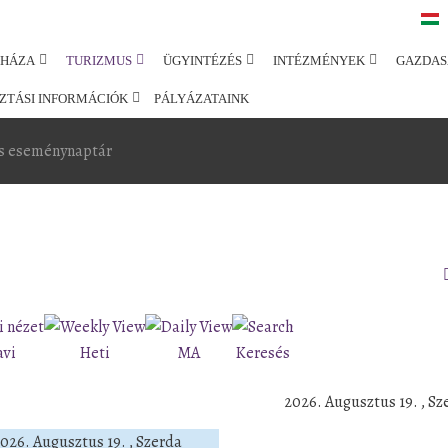
SHÁZA
TURIZMUS
ÜGYINTÉZÉS
INTÉZMÉNYEK
GAZDAS
ZTÁSI INFORMÁCIÓK
PÁLYÁZATAINK
s eseménynaptár
avi
Heti
MA
Keresés
2026. Augusztus 19. , Sz
026. Augusztus 19. , Szerda