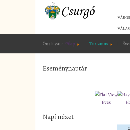
VÁRO
VÁLAS
Ön itt van:
Főlap
Turizmus
Éve
Eseménynaptár
Éves
H
Napi nézet
2