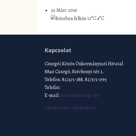
25 Márc 2016
12°C
4°C
Kapcsolat
Csurgói Közös Önkormányzati Hivatal
8840 Csurgó, Széchenyi tér 2.
Telefon: 82/471-388, 82/571-095
Telefax:
E-mail:
hivatal@csurgo.hu
Adatkezelési tájékoztató