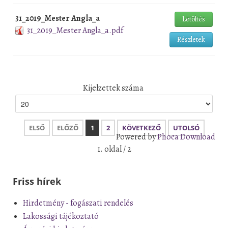
31_2019_Mester Angla_a
Letöltés
31_2019_Mester Angla_a.pdf
Részletek
Kijelzettek száma
ELSŐ
ELŐZŐ
1
2
KÖVETKEZŐ
UTOLSÓ
Powered by
Phoca Download
1. oldal / 2
Friss hírek
Hirdetmény - fogászati rendelés
Lakossági tájékoztató