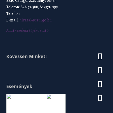
8840 Csurgó, Széchenyi tér 2.
Telefon: 82/471-388, 82/571-095
Telefax:
E-mail:
hivatal@csurgo.hu
Adatkezelési tájékoztató
Kövessen Minket!
Események
Augusztus 2026