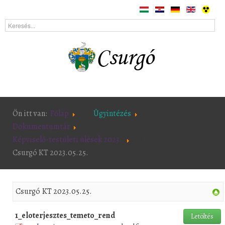
Ön itt van:
Főlap
Ügyintézés
Dokumentumtár
Képviselő-testületi ülések 2023.
Csurgó KT 2023.05.25.
Csurgó KT 2023.05.25.
1_eloterjesztes_temeto_rend
Letöltés