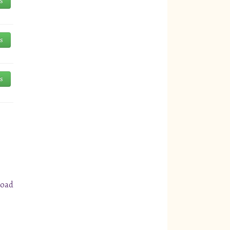
és
és
és
load