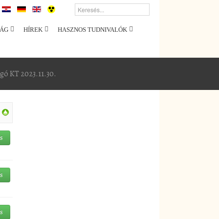
ÁG
HÍREK
HASZNOS TUDNIVALÓK
gó KT 2023.11.30.
és
és
és