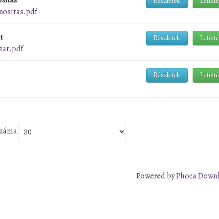
Részletek
Letölt
nositas.pdf
t
Részletek
Letölt
zat.pdf
Részletek
Letölt
 száma
Powered by
Phoca Down