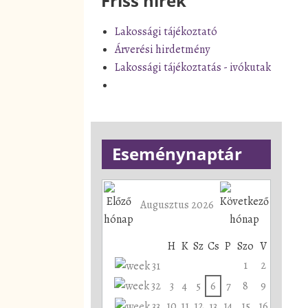
Friss hírek
Lakossági tájékoztató
Árverési hirdetmény
Lakossági tájékoztatás - ivókutak
Eseménynaptár
Augusztus 2026
H
K
Sz
Cs
P
Szo
V
1
2
3
4
5
6
7
8
9
10
11
12
14
15
16
13