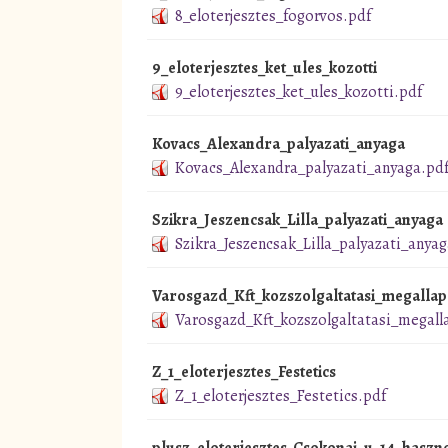
8_eloterjesztes_fogorvos.pdf
9_eloterjesztes_ket_ules_kozotti
9_eloterjesztes_ket_ules_kozotti.pdf
Kovacs_Alexandra_palyazati_anyaga
Kovacs_Alexandra_palyazati_anyaga.pd
Szikra_Jeszencsak_Lilla_palyazati_anyaga
Szikra_Jeszencsak_Lilla_palyazati_anyag
Varosgazd_Kft_kozszolgaltatasi_megalla
Varosgazd_Kft_kozszolgaltatasi_megal
Z_1_eloterjesztes_Festetics
Z_1_eloterjesztes_Festetics.pdf
plusz_eloterjesztes_Csokonai_u_14_haszno