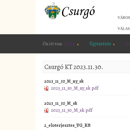
VÁRO
VÁLAS
Ön itt van:
Főlap
Ügyintézés
D
Csurgó KT 2023.11.30.
2023_11_30_M_ny_sk
2023_11_30_M_ny_sk.pdf
2023_11_30_M_sk
2023_11_30_M_sk.pdf
2_eloterjesztes_VG_Kft