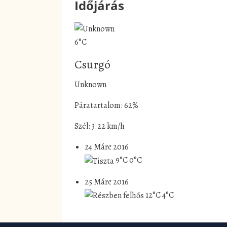
Időjárás
6°C
Csurgó
Unknown
Páratartalom: 62%
Szél: 3.22 km/h
24 Márc 2016
9°C
0°C
25 Márc 2016
12°C
4°C