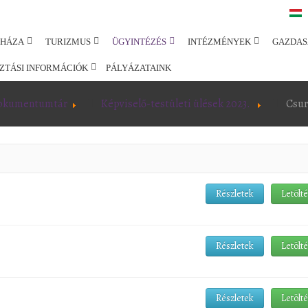
SHÁZA
TURIZMUS
ÜGYINTÉZÉS
INTÉZMÉNYEK
GAZDAS
ZTÁSI INFORMÁCIÓK
PÁLYÁZATAINK
okumentumtár
Képviselő-testületi ülések 2023.
Csur
Részletek
Letölt
Részletek
Letölt
Részletek
Letölt