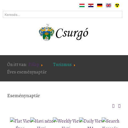
Ön itt van:
Főlap
Turizmus
Éves eseménynaptár
Eseménynaptár