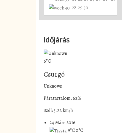
28
29
30
Időjárás
6°C
Csurgó
Unknown
Páratartalom: 62%
Szél: 3.22 km/h
24 Márc 2016
9°C
0°C