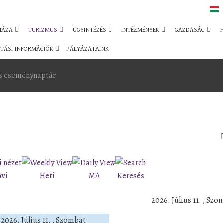
HÁZA
TURIZMUS
ÜGYINTÉZÉS
INTÉZMÉNYEK
GAZDASÁG
TÁSI INFORMÁCIÓK
PÁLYÁZATAINK
s eseménynaptár
avi
Heti
MA
Keresés
2026. Július 11. , Szo
2026. Július 11. , Szombat