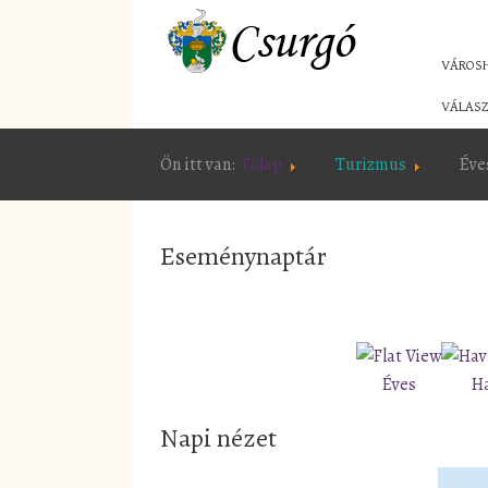
VÁROS
VÁLASZ
Ön itt van:
Főlap
Turizmus
Éve
Eseménynaptár
Éves
H
Napi nézet