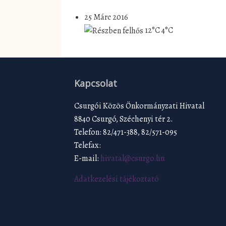
25 Márc 2016
12°C
4°C
Kapcsolat
Csurgói Közös Önkormányzati Hivatal
8840 Csurgó, Széchenyi tér 2.
Telefon: 82/471-388, 82/571-095
Telefax:
E-mail:
hivatal@csurgo.hu
Adatkezelési tájékoztató