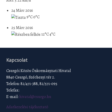
Szél: 3.22 km/h
24 Márc 2016
9°C
0°C
25 Márc 2016
12°C
4°C
Kapcsolat
Csurgói Közös Önkormányzati Hivatal
8840 Csurgó, Széchenyi tér 2.
Telefon: 82/471-388, 82/571-095
Telefax:
E-mail:
hivatal@csurgo.hu
Adatkezelési tájékoztató