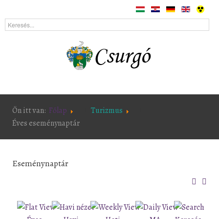
Ön itt van:
Főlap
Turizmus
Éves eseménynaptár
Eseménynaptár