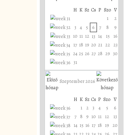
H
K
Sz
Cs
P
Szo
V
1
2
3
4
5
6
7
8
9
10
11
12
14
15
16
13
17
18
19
20
21
22
23
24
25
26
27
28
29
30
31
Szeptember 2026
H
K
Sz
Cs
P
Szo
V
1
2
3
4
5
6
7
8
9
10
11
12
13
14
15
16
17
18
19
20
21
22
23
24
25
26
27