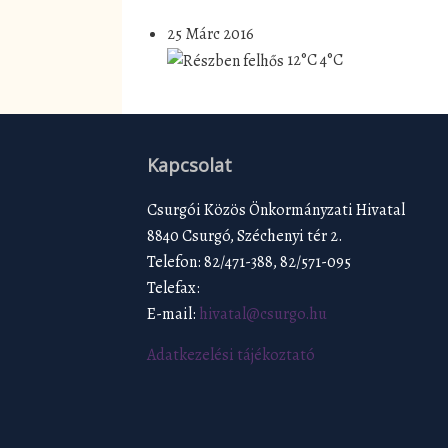
25 Márc 2016
12°C
4°C
Kapcsolat
Csurgói Közös Önkormányzati Hivatal
8840 Csurgó, Széchenyi tér 2.
Telefon: 82/471-388, 82/571-095
Telefax:
E-mail:
hivatal@csurgo.hu
Adatkezelési tájékoztató