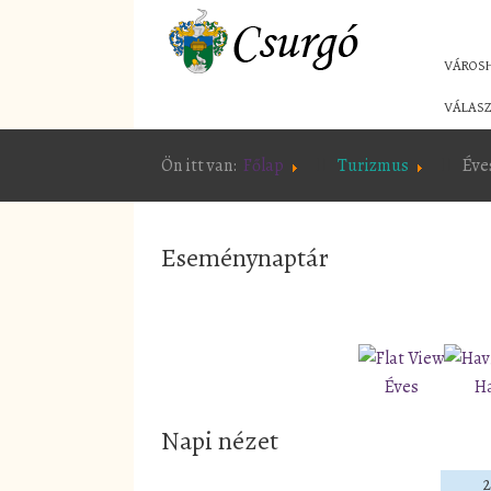
VÁROS
VÁLASZ
Ön itt van:
Főlap
Turizmus
Éve
Eseménynaptár
Éves
H
Napi nézet
2