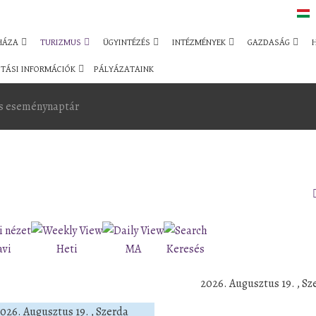
HÁZA
TURIZMUS
ÜGYINTÉZÉS
INTÉZMÉNYEK
GAZDASÁG
TÁSI INFORMÁCIÓK
PÁLYÁZATAINK
s eseménynaptár
avi
Heti
MA
Keresés
2026. Augusztus 19. , Sz
026. Augusztus 19. , Szerda