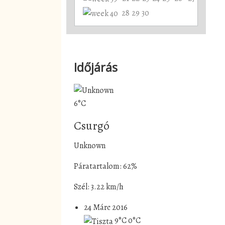
28
29
30
Időjárás
6°C
Csurgó
Unknown
Páratartalom: 62%
Szél: 3.22 km/h
24 Márc 2016
9°C
0°C