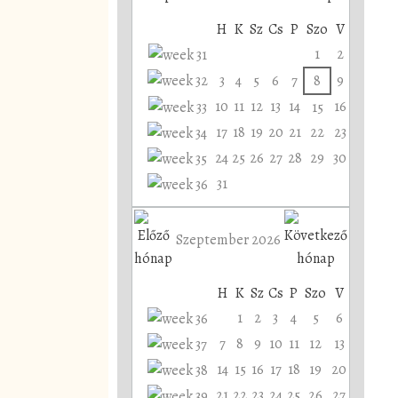
H
K
Sz
Cs
P
Szo
V
1
2
3
4
5
6
7
8
9
10
11
12
13
14
16
15
17
18
19
20
21
22
23
24
25
26
27
28
29
30
31
Szeptember 2026
H
K
Sz
Cs
P
Szo
V
1
2
3
4
5
6
7
8
9
10
11
12
13
14
15
16
17
18
19
20
21
22
23
24
25
26
27