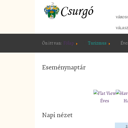
VÁROS
VÁLASZ
Ön itt van:
Főlap
Turizmus
Éve
Eseménynaptár
Éves
H
Napi nézet
2