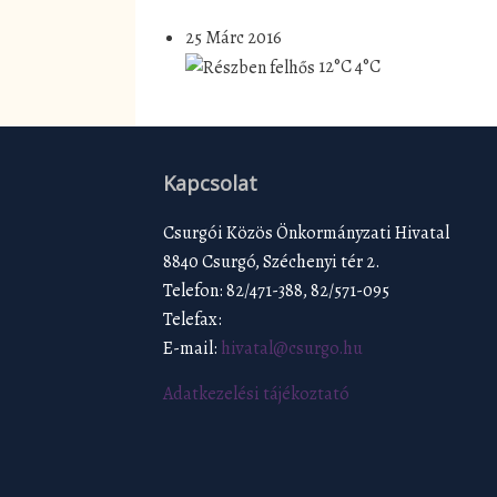
25 Márc 2016
12°C
4°C
Kapcsolat
Csurgói Közös Önkormányzati Hivatal
8840 Csurgó, Széchenyi tér 2.
Telefon: 82/471-388, 82/571-095
Telefax:
E-mail:
hivatal@csurgo.hu
Adatkezelési tájékoztató