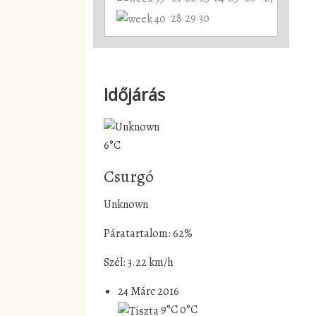
28
29
30
Időjárás
6°C
Csurgó
Unknown
Páratartalom: 62%
Szél: 3.22 km/h
24 Márc 2016
9°C
0°C