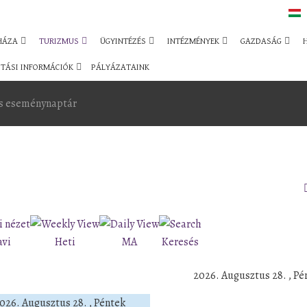
HÁZA
TURIZMUS
ÜGYINTÉZÉS
INTÉZMÉNYEK
GAZDASÁG
TÁSI INFORMÁCIÓK
PÁLYÁZATAINK
s eseménynaptár
avi
Heti
MA
Keresés
2026. Augusztus 28. , Pé
026. Augusztus 28. , Péntek