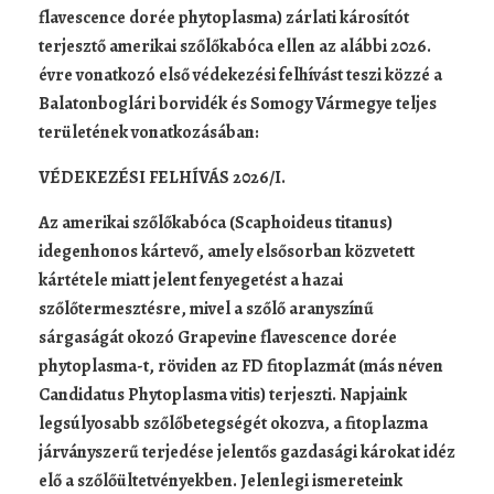
flavescence dorée phytoplasma) zárlati károsítót
terjesztő amerikai szőlőkabóca ellen az alábbi 2026.
évre vonatkozó első védekezési felhívást teszi közzé a
Balatonboglári borvidék és Somogy Vármegye teljes
területének vonatkozásában:
VÉDEKEZÉSI FELHÍVÁS 2026/I.
Az amerikai szőlőkabóca (Scaphoideus titanus)
idegenhonos kártevő, amely elsősorban közvetett
kártétele miatt jelent fenyegetést a hazai
szőlőtermesztésre, mivel a szőlő aranyszínű
sárgaságát okozó Grapevine flavescence dorée
phytoplasma-t, röviden az FD fitoplazmát (más néven
Candidatus Phytoplasma vitis) terjeszti. Napjaink
legsúlyosabb szőlőbetegségét okozva, a fitoplazma
járványszerű terjedése jelentős gazdasági károkat idéz
elő a szőlőültetvényekben. Jelenlegi ismereteink