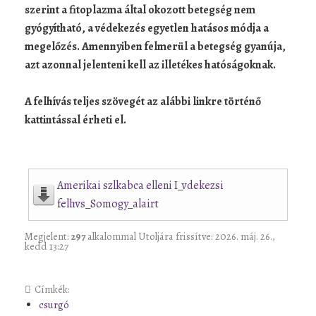
szerint a fitoplazma által okozott betegség nem
gyógyítható, a védekezés egyetlen hatásos módja a
megelőzés. Amennyiben felmerül a betegség gyanúja,
azt azonnal jelenteni kell az illetékes hatóságoknak.
A felhívás teljes szövegét az alábbi linkre történő
kattintással érheti el.
Amerikai szlkabca elleni I_vdekezsi
felhvs_Somogy_alairt
Megjelent:
297
alkalommal
Utoljára frissítve: 2026. máj. 26.,
kedd 13:27
Címkék:
csurgó