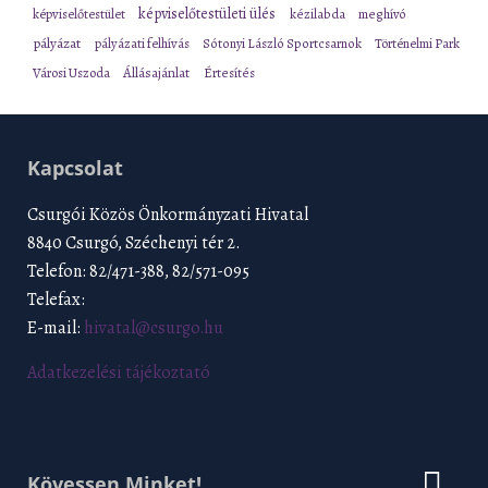
képviselőtestületi ülés
képviselőtestület
kézilabda
meghívó
pályázat
pályázati felhívás
Sótonyi László Sportcsarnok
Történelmi Park
Városi Uszoda
Állásajánlat
Értesítés
Kapcsolat
Csurgói Közös Önkormányzati Hivatal
8840 Csurgó, Széchenyi tér 2.
Telefon: 82/471-388, 82/571-095
Telefax:
E-mail:
hivatal@csurgo.hu
Adatkezelési tájékoztató
Kövessen Minket!