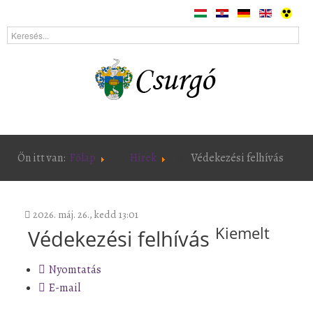
Ön itt van:
Főlap
Hírek
Védekezési felhívás
2026. máj. 26., kedd 13:01
Kiemelt
Védekezési felhívás
Nyomtatás
E-mail