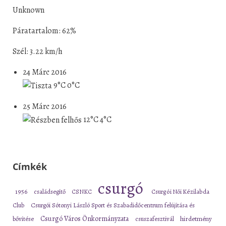
Unknown
Páratartalom: 62%
Szél: 3.22 km/h
24 Márc 2016
9°C
0°C
25 Márc 2016
12°C
4°C
Címkék
csurgó
1956
családsegítő
CSNKC
Csurgói Női Kézilabda
Club
Csurgói Sótonyi László Sport és Szabadidőcentrum felújítása és
Csurgó Város Önkormányzata
bővítése
csuszafesztivál
hirdetmény