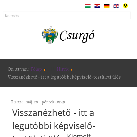
Ön itt van:
Főlap
Hírek
Visszanézhető - itt a legutóbbi képviselő-testületi ülés
2026. máj. 29., péntek 05:49
Visszanézhető - itt a
legutóbbi képviselő-
Kiemelt