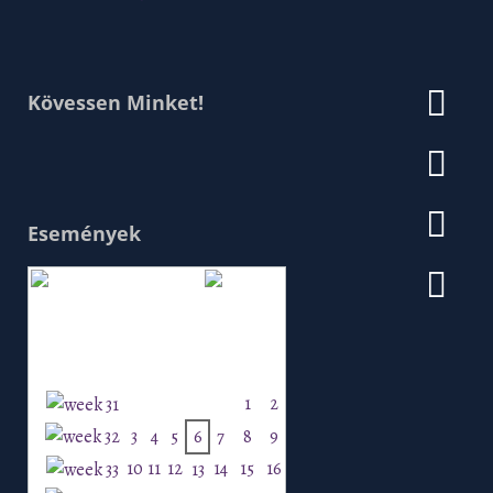
Kövessen Minket!
Események
Augusztus 2026
H
K
Sz
Cs
P
Szo
V
1
2
3
4
5
6
7
8
9
10
11
12
14
15
16
13