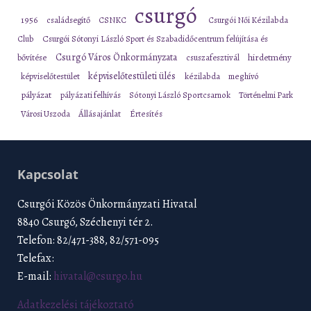
csurgó
1956
családsegítő
CSNKC
Csurgói Női Kézilabda
Club
Csurgói Sótonyi László Sport és Szabadidőcentrum felújítása és
Csurgó Város Önkormányzata
bővítése
csuszafesztivál
hirdetmény
képviselőtestületi ülés
képviselőtestület
kézilabda
meghívó
pályázat
pályázati felhívás
Sótonyi László Sportcsarnok
Történelmi Park
Városi Uszoda
Állásajánlat
Értesítés
Kapcsolat
Csurgói Közös Önkormányzati Hivatal
8840 Csurgó, Széchenyi tér 2.
Telefon: 82/471-388, 82/571-095
Telefax:
E-mail:
hivatal@csurgo.hu
Adatkezelési tájékoztató