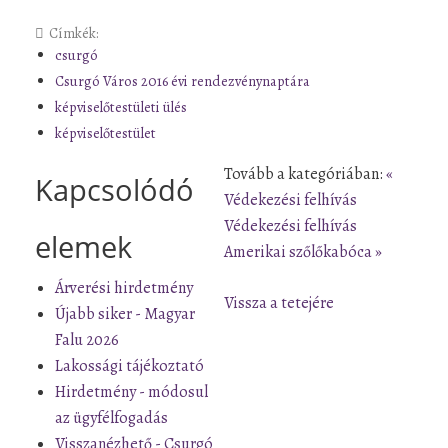
Címkék:
csurgó
Csurgó Város 2016 évi rendezvénynaptára
képviselőtestületi ülés
képviselőtestület
Tovább a kategóriában:
«
Kapcsolódó
Védekezési felhívás
Védekezési felhívás
elemek
Amerikai szőlőkabóca »
Árverési hirdetmény
Vissza a tetejére
Újabb siker - Magyar
Falu 2026
Lakossági tájékoztató
Hirdetmény - módosul
az ügyfélfogadás
Visszanézhető - Csurgó