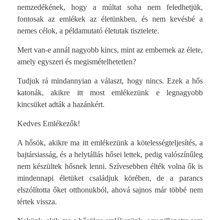
nemzedékének, hogy a múltat soha nem feledhetjük,
fontosak az emlékek az életünkben, és nem kevésbé a
nemes célok, a példamutató életutak tisztelete.
Mert van-e annál nagyobb kincs, mint az embernek az élete,
amely egyszeri és megismételhetetlen?
Tudjuk rá mindannyian a választ, hogy nincs. Ezek a hős
katonák, akikre itt most emlékezünk e legnagyobb
kincsüket adták a hazánkért.
Kedves Emlékezők!
A hősök, akikre ma itt emlékezünk a kötelességteljesítés, a
bajtársiasság, és a helytállás hősei lettek, pedig valószínűleg
nem készültek hősnek lenni. Szívesebben élték volna ők is
mindennapi életüket családjuk körében, de a parancs
elszólította őket otthonukból, ahová sajnos már többé nem
tértek vissza.