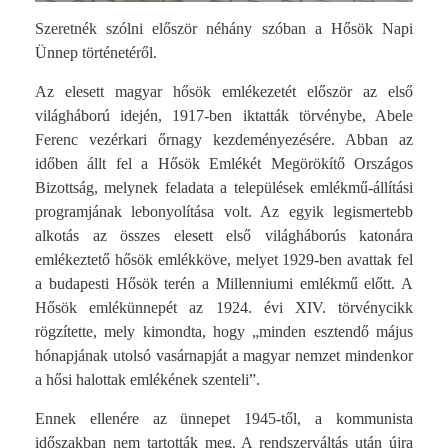
Szeretnék szólni először néhány szóban a Hősök Napi
Ünnep történetéről.
Az elesett magyar hősök emlékezetét először az első
világháború idején, 1917-ben iktatták törvénybe, Abele
Ferenc vezérkari őrnagy kezdeményezésére. Abban az
időben állt fel a Hősök Emlékét Megörökítő Országos
Bizottság, melynek feladata a települések emlékmű-állítási
programjának lebonyolítása volt. Az egyik legismertebb
alkotás az összes elesett első világháborús katonára
emlékeztető hősök emlékköve, melyet 1929-ben avattak fel
a budapesti Hősök terén a Millenniumi emlékmű előtt. A
Hősök emlékünnepét az 1924. évi XIV. törvénycikk
rögzítette, mely kimondta, hogy „minden esztendő május
hónapjának utolsó vasárnapját a magyar nemzet mindenkor
a hősi halottak emlékének szenteli”.
Ennek ellenére az ünnepet 1945-től, a kommunista
időszakban nem tartották meg. A rendszerváltás után újra