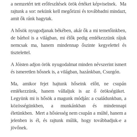
a nemzetért tett erőfeszítések örök értéket képviselnek. Ma
rajtunk a sor: nekünk kell megőrizni és továbbadni mindazt,
amit ők ránk hagytak.
A hősök nyugodjanak békében, akár ők a mi temetőinkben,
de bárhol is a világban, mi élők pedig emlékezzünk rájuk
nemcsak ma, hanem mindennap őszinte kegyelettel és
tisztelettel.
A Jóisten adjon örök nyugodalmat minden névszerint ismert
és ismeretlen hősnek is, a világban, hazánkban, Csurgón.
Ma, amikor fejet hajtunk hőseink előtt, ne csupán
emlékezzünk, hanem vállaljuk is az ő örökségüket.
Legyünk mi is hősök a magunk módján: a családunkban, a
közösségünkben, a munkánkban és mindennapi
életünkben. Mert a hősiesség nem csupán a múlté, hanem a
jelenben is él, és rajtunk múlik, hogy továbbadjuk-e a
jövőnek.