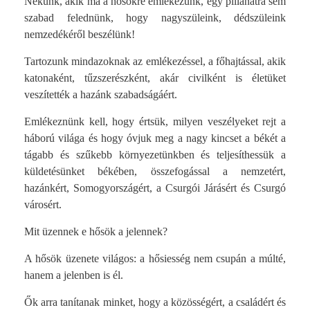
Nekünk, akik ma a hősökre emlékezünk, egy pillanatra sem
szabad felednünk, hogy nagyszüleink, dédszüleink
nemzedékéről beszélünk!
Tartozunk mindazoknak az emlékezéssel, a főhajtással, akik
katonaként, tűzszerészként, akár civilként is életüket
veszítették a hazánk szabadságáért.
Emlékeznünk kell, hogy értsük, milyen veszélyeket rejt a
háború világa és hogy óvjuk meg a nagy kincset a békét a
tágabb és szűkebb környezetünkben és teljesíthessük a
küldetésünket békében, összefogással a nemzetért,
hazánkért, Somogyországért, a Csurgói Járásért és Csurgó
városért.
Mit üzennek e hősök a jelennek?
A hősök üzenete világos: a hősiesség nem csupán a múlté,
hanem a jelenben is él.
Ők arra tanítanak minket, hogy a közösségért, a családért és