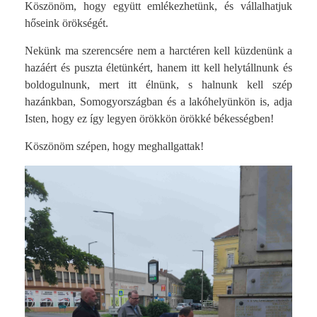
Köszönöm, hogy együtt emlékezhetünk, és vállalhatjuk
hőseink örökségét.
Nekünk ma szerencsére nem a harctéren kell küzdenünk a
hazáért és puszta életünkért, hanem itt kell helytállnunk és
boldogulnunk, mert itt élnünk, s halnunk kell szép
hazánkban, Somogyországban és a lakóhelyünkön is, adja
Isten, hogy ez így legyen örökkön örökké békességben!
Köszönöm szépen, hogy meghallgattak!