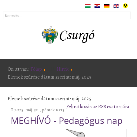
Ön itt van:
Főlap
Hírek
Elemek szűrése dátum szerint: máj. 2025
Elemek szűrése dátum szerint: máj. 2025
Feliratkozás az RSS csatornára
2025. máj. 30., péntek 10:13
MEGHÍVÓ - Pedagógus nap