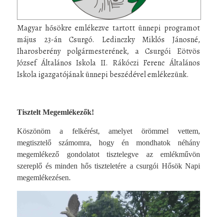
Magyar hősökre emlékezve tartott ünnepi programot
május 23-án Csurgó. Ledinczky Miklós Jánosné,
Iharosberény polgármesterének, a Csurgói Eötvös
József Általános Iskola II. Rákóczi Ferenc Általános
Iskola igazgatójának ünnepi beszédével emlékezünk.
Tisztelt Megemlékezők!
Köszönöm a felkérést, amelyet örömmel vettem,
megtisztelő számomra, hogy én mondhatok néhány
megemlékező gondolatot tisztelegve az emlékművön
szereplő és minden hős tiszteletére a csurgói Hősök Napi
megemlékezésen.