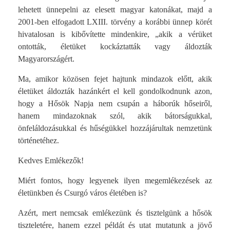
lehetett ünnepelni az elesett magyar katonákat, majd a
2001-ben elfogadott LXIII. törvény a korábbi ünnep körét
hivatalosan is kibővítette mindenkire, „akik a vérüket
ontották, életüket kockáztatták vagy áldozták
Magyarországért.
Ma, amikor közösen fejet hajtunk mindazok előtt, akik
életüket áldozták hazánkért el kell gondolkodnunk azon,
hogy a Hősök Napja nem csupán a háborúk hőseiről,
hanem mindazoknak szól, akik bátorságukkal,
önfeláldozásukkal és hűségükkel hozzájárultak nemzetünk
történetéhez.
Kedves Emlékezők!
Miért fontos, hogy legyenek ilyen megemlékezések az
életünkben és Csurgó város életében is?
Azért, mert nemcsak emlékezünk és tisztelgünk a hősök
tiszteletére, hanem ezzel példát és utat mutatunk a jövő