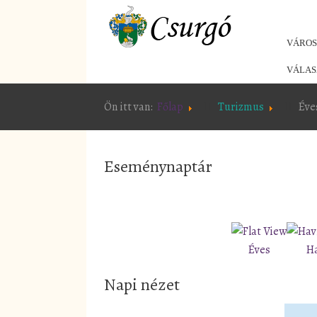
VÁRO
VÁLAS
Ön itt van:
Főlap
Turizmus
Éve
Eseménynaptár
Éves
H
Napi nézet