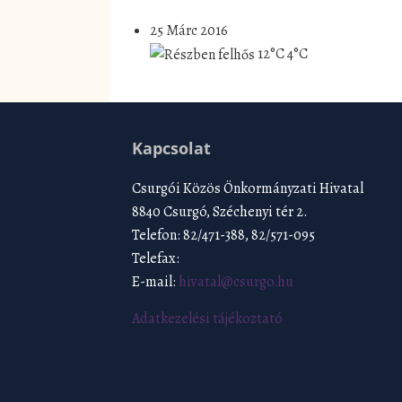
25 Márc 2016
12°C
4°C
Kapcsolat
Csurgói Közös Önkormányzati Hivatal
8840 Csurgó, Széchenyi tér 2.
Telefon: 82/471-388, 82/571-095
Telefax:
E-mail:
hivatal@csurgo.hu
Adatkezelési tájékoztató