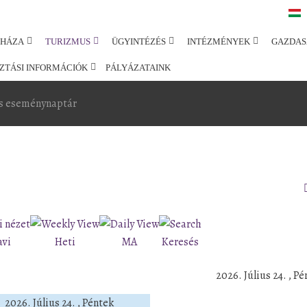
SHÁZA
TURIZMUS
ÜGYINTÉZÉS
INTÉZMÉNYEK
GAZDAS
ZTÁSI INFORMÁCIÓK
PÁLYÁZATAINK
s eseménynaptár
avi
Heti
MA
Keresés
2026. Július 24. , P
2026. Július 24. , Péntek