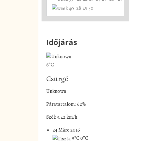
28
29
30
Időjárás
6°C
Csurgó
Unknown
Páratartalom: 62%
Szél: 3.22 km/h
24 Márc 2016
9°C
0°C