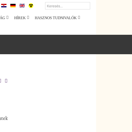
ÁG
HÍREK
HASZNOS TUDNIVALÓK
éntek