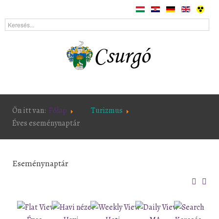
Ön itt van:
Főlap
Turizmus
Éves eseménynaptár
Eseménynaptár