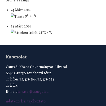
Szél: 3.22 km/h
24 Márc 2016
9°C
0°C
25 Márc 2016
12°C
4°C
Kapcsolat
Csurgói Közös Önkormányzati Hivatal
8840 Csurgó, Széchenyi tér 2.
Telefon: 82/471-388, 82/571-095
Telefax:
E-mail:
hivatal@csurgo.hu
Adatkezelési tájékoztató