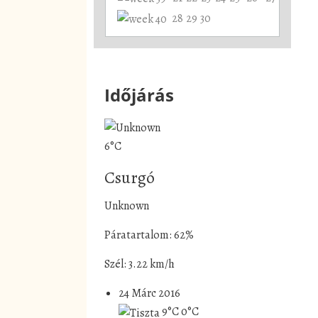
28
29
30
Időjárás
6°C
Csurgó
Unknown
Páratartalom: 62%
Szél: 3.22 km/h
24 Márc 2016
9°C
0°C