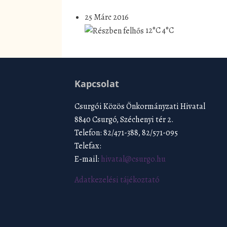
25 Márc 2016
12°C
4°C
Kapcsolat
Csurgói Közös Önkormányzati Hivatal
8840 Csurgó, Széchenyi tér 2.
Telefon: 82/471-388, 82/571-095
Telefax:
E-mail:
hivatal@csurgo.hu
Adatkezelési tájékoztató