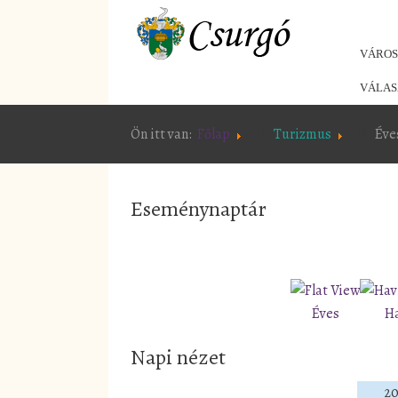
VÁRO
VÁLAS
Ön itt van:
Főlap
Turizmus
Éve
Eseménynaptár
Éves
H
Napi nézet
20