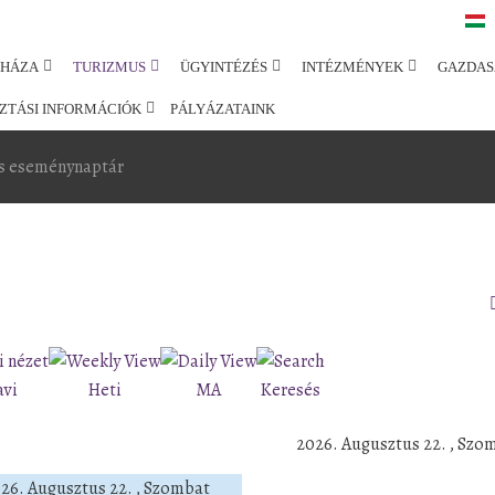
SHÁZA
TURIZMUS
ÜGYINTÉZÉS
INTÉZMÉNYEK
GAZDAS
ZTÁSI INFORMÁCIÓK
PÁLYÁZATAINK
s eseménynaptár
avi
Heti
MA
Keresés
2026. Augusztus 22. , Szo
26. Augusztus 22. , Szombat