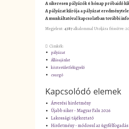
A sikeresen pályázók 6 hónap próbaidő ki
A pályázat kiírója a pályázat eredménytele
A munkáltatóval kapcsolatban további in
Megjelent:
4387
alkalommal
Utoljára frissítve: 
Címkék:
pályázat
Állásajánlat
közterületfelügyelő
csurgó
Kapcsolódó elemek
Árverési hirdetmény
Újabb siker - Magyar Falu 2026
Lakossági tájékoztató
Hirdetmény - módosul az ügyfélfogadás