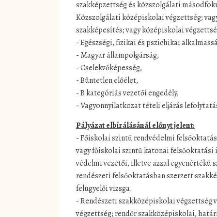
szakképzettség és közszolgálati másodfok
Közszolgálati középiskolai végzettség; vag
szakképesítés; vagy középiskolai végzettség
- Egészségi, fizikai és pszichikai alkalmass
- Magyar állampolgárság,
- Cselekvőképesség,
- Büntetlen előélet,
- B kategóriás vezetői engedély,
- Vagyonnyilatkozat tételi eljárás lefolytatá
Pályázat elbírálásánál előnyt jelent:
- Főiskolai szintű rendvédelmi felsőoktat
vagy főiskolai szintű katonai felsőoktatás
védelmi vezetői, illetve azzal egyenértékű 
rendészeti felsőoktatásban szerzett szakké
felügyelői vizsga.
- Rendészeti szakközépiskolai végzettség 
végzettség; rendőr szakközépiskolai, határ