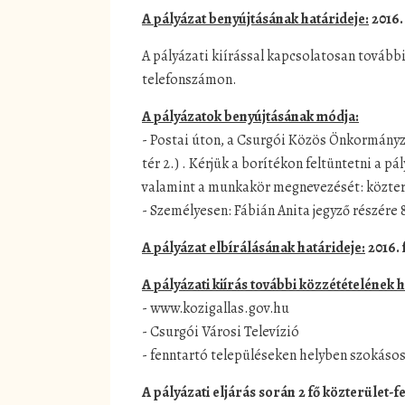
A pályázat benyújtásának határideje:
2016.
A pályázati kiírással kapcsolatosan további
telefonszámon.
A pályázatok benyújtásának módja:
- Postai úton, a Csurgói Közös Önkormányz
tér 2.) . Kérjük a borítékon feltüntetni a 
valamint a munkakör megnevezését: közter
- Személyesen: Fábián Anita jegyző részére 
A pályázat elbírálásának határideje:
2016. 
A pályázati kiírás további közzétételének h
- www.kozigallas.gov.hu
- Csurgói Városi Televízió
- fenntartó településeken helyben szokás
A pályázati eljárás során 2 fő közterület-f