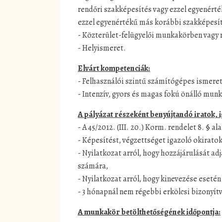
rendőri szakképesítés vagy ezzel egyenért
ezzel egyenértékű más korábbi szakképesíté
- Közterület-felügyelői munkakörben vagy r
- Helyismeret.
Elvárt kompetenciák:
- Felhasználói szintű számítógépes ismere
- Intenzív, gyors és magas fokú önálló mun
A pályázat részeként benyújtandó iratok, 
- A 45/2012. (III. 20.) Korm. rendelet 8. § al
- Képesítést, végzettséget igazoló okirato
- Nyilatkozat arról, hogy hozzájárulását ad
számára,
- Nyilatkozat arról, hogy kinevezése esetén
- 3 hónapnál nem régebbi erkölcsi bizonyít
A munkakör betölthetőségének időpontja: