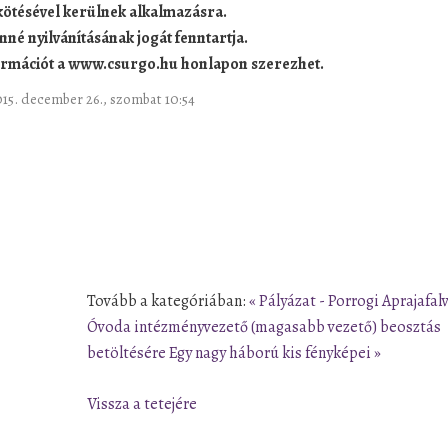
kötésével kerülnek alkalmazásra.
nné nyilvánításának jogát fenntartja.
formációt a www.csurgo.hu honlapon szerezhet.
2015. december 26., szombat 10:54
Tovább a kategóriában:
« Pályázat - Porrogi Aprajafal
Óvoda intézményvezető (magasabb vezető) beosztás
betöltésére
Egy nagy háború kis fényképei »
Vissza a tetejére