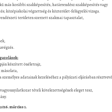
ékű más korábbi szakképesítés, határrendész szakképesítés vagy
s; középiskolai végzettség és közterület-felügyelői vizsga.
endészeti területen szerzett szakmai tapasztalat,
tek,
kavégzés.
igazolások:
apján készített önéletrajz,
k másolata,
ja személyes adatainak kezeléséhez a pályázati eljárásban résztvev
 vagyonnyilatkozat tételi kötelezettségének eleget tesz,
vány.
2016. március 1.