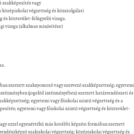
ú szakképesítés vagy
y középiskolai végzettség és közszolgálati
 és közterület-felügyelői vizsga.
ági vizsga (alkalmas minősítése)
sa.
ásban szerzett szaknyomozó vagy szervező szakképzettség; egyetem
i intézményben (jogelőd intézményében) szerzett határrendészeti és
szakképzettség; egyetemi vagy főiskolai szintű végzettség és a
pesítés; egyetemi vagy főiskolai szintű végzettség és közterület-
vagy ezzel egyenértékű más korábbi képzési formában szerzett
rendészképző szakiskolai végzettség; középiskolai végzettség és