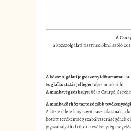
A Csur
a közszolgálati tisztviselőkről szóló 20
A közszolgálati jogviszony időtartama:
hat
Foglalkoztatás jellege:
teljes munkaidő
A munkavégzés helye:
8840 Csurgó, Széchen
A munkakörhöz tartozó főbb tevékenységi
A közterületek jogszerű használatának, a kö
kötött tevékenység szabályszerűségének ell
jogszabály által tiltott tevékenység megel