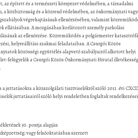
, az épített és a természeti környezet védelmében, a társadalmi
, a közbiztonság és a közrend védelmében, az önkormányzati vag
ogszabályok végrehajtásának ellenőrzésében, valamint közreműköd
tok ellátásában. A mozgásában korlátozott személy parkolási
oklásának az ellenőrzése. Közreműködés a polgármester katasztróf
ezési, helyreállítási szakmai feladataiban. A Csurgói Közös
yzatok közösségi együttélés alapvető szabályairól alkotott helyi
ület-felügyelők a Csurgói Közös Önkormányzati Hivatal illetékessé
.
s a juttatásokra a közszolgálati tisztviselőkről szóló 2011. évi CXCI
iselők juttatásairól szóló helyi rendeletben foglaltak rendelkezése
lékletének 30. pontja alapján
kképzettség; vagy felsőoktatásban szerzett