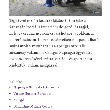
Négy évvel ezelőtt kezdtek közösségépítésbe a
Napsugár Szociális Intézmény dolgozói és tagjai,
melynek eredménye nem csak a hétköznapokban, de
sokrétű, színvonalas rendezvényeiken is tapasztalható.
Június utolsó szombatján a Napsugár Szociális
Intézmény, valamint a Csurgói Napsugár Egyesület
közös szervezésével ezúttal családi- és sportnapot
rendeztek. Vidám, mozgással…
Címkék:
Napsugár Szociális Intézmény
Vassné Huszics Bernadett
csurgó
Dányádiné Molnár Cecília