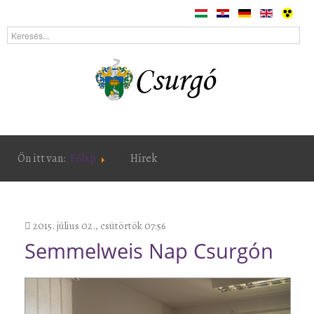
Ön itt van:
Főlap
Hírek
2015. július 02., csütörtök 07:56
Semmelweis Nap Csurgón