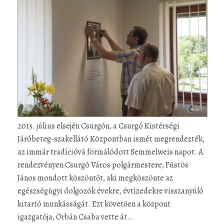
2015. július elsején Csurgón, a Csurgó Kistérségi
Járóbeteg-szakellátó Központban ismét megrendezték,
az immár tradícióvá formálódott Semmelweis napot. A
rendezvényen Csurgó Város polgármestere, Füstös
János mondott köszöntőt, aki megköszönte az
egészségügyi dolgozók évekre, évtizedekre visszanyúló
kitartó munkásságát. Ezt követően a központ
igazgatója, Orbán Csaba vette át…