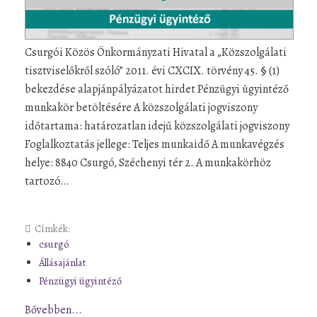
Csurgói Közös Önkormányzati Hivatal a „Közszolgálati
tisztviselőkről szóló” 2011. évi CXCIX. törvény 45. § (1)
bekezdése alapjánpályázatot hirdet Pénzügyi ügyintéző
munkakör betöltésére A közszolgálati jogviszony
időtartama: határozatlan idejű közszolgálati jogviszony
Foglalkoztatás jellege: Teljes munkaidő A munkavégzés
helye: 8840 Csurgó, Széchenyi tér 2. A munkakörhöz
tartozó…
Címkék:
csurgó
Állásajánlat
Pénzügyi ügyintéző
Bővebben...