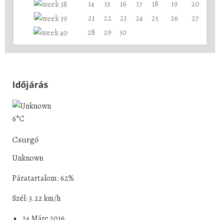
14
15
16
17
18
19
20
21
22
23
24
25
26
27
28
29
30
Időjárás
6°C
Csurgó
Unknown
Páratartalom: 62%
Szél: 3.22 km/h
24 Márc 2016