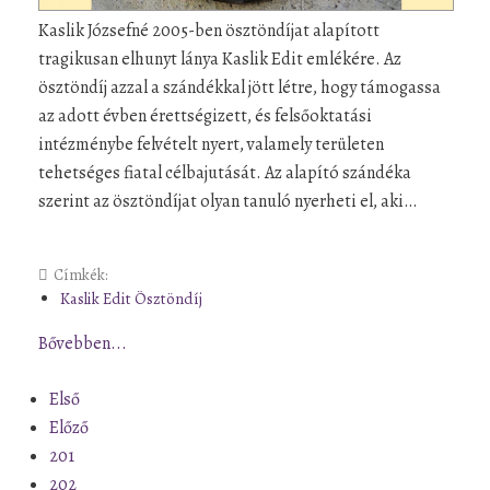
Kaslik Józsefné 2005-ben ösztöndíjat alapított
tragikusan elhunyt lánya Kaslik Edit emlékére. Az
ösztöndíj azzal a szándékkal jött létre, hogy támogassa
az adott évben érettségizett, és felsőoktatási
intézménybe felvételt nyert, valamely területen
tehetséges fiatal célbajutását. Az alapító szándéka
szerint az ösztöndíjat olyan tanuló nyerheti el, aki…
Címkék:
Kaslik Edit Ösztöndíj
Bővebben...
Első
Előző
201
202