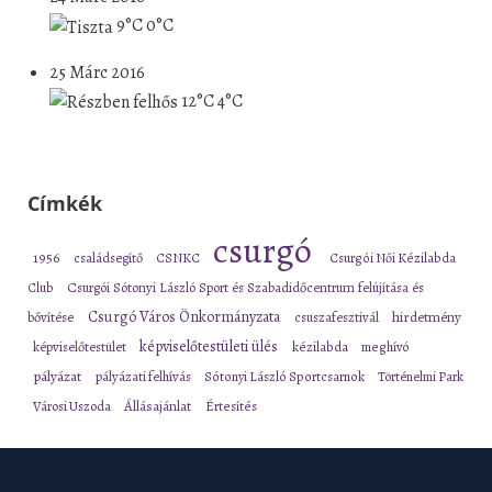
9°C
0°C
25 Márc 2016
12°C
4°C
Címkék
csurgó
1956
családsegítő
CSNKC
Csurgói Női Kézilabda
Club
Csurgói Sótonyi László Sport és Szabadidőcentrum felújítása és
Csurgó Város Önkormányzata
bővítése
csuszafesztivál
hirdetmény
képviselőtestületi ülés
képviselőtestület
kézilabda
meghívó
pályázat
pályázati felhívás
Sótonyi László Sportcsarnok
Történelmi Park
Városi Uszoda
Állásajánlat
Értesítés