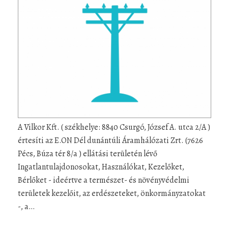
A Vilkor Kft. ( székhelye: 8840 Csurgó, József A. utca 2/A )
értesíti az E.ON Dél dunántúli Áramhálózati Zrt. (7626
Pécs, Búza tér 8/a ) ellátási területén lévő
Ingatlantulajdonosokat, Használókat, Kezelőket,
Bérlőket - ideértve a természet- és növényvédelmi
területek kezelőit, az erdészeteket, önkormányzatokat
-, a…