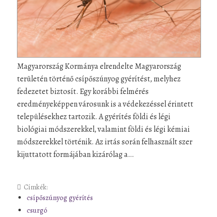
Magyarország Kormánya elrendelte Magyarország
területén történő csípőszúnyog gyérítést, melyhez
fedezetet biztosít. Egy korábbi felmérés
eredményeképpen városunk is a védekezéssel érintett
településekhez tartozik. A gyérítés földi és légi
biológiai módszerekkel, valamint földi és légi kémiai
módszerekkel történik. Az irtás során felhasznált szer
kijuttatott formájában kizárólag a…
Címkék:
csípőszúnyog gyérítés
csurgó