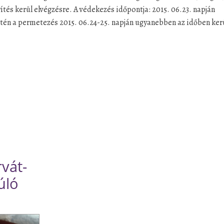
érítés kerül elvégzésre. A védekezés időpontja: 2015. 06.23. napján
tén a permetezés 2015. 06.24-25. napján ugyanebben az időben ker
rvát-
úló