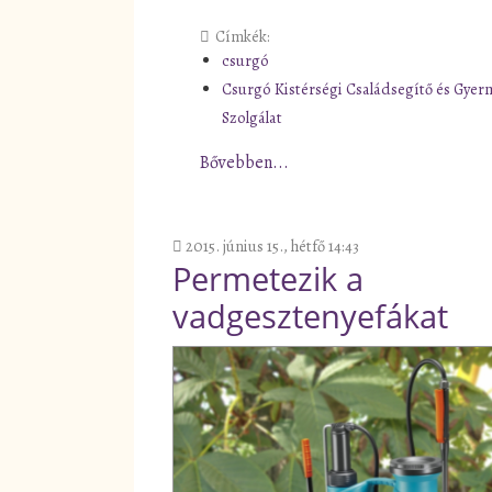
Címkék:
csurgó
Csurgó Kistérségi Családsegítő és Gyerm
Szolgálat
Bővebben...
2015. június 15., hétfő 14:43
Permetezik a
vadgesztenyefákat