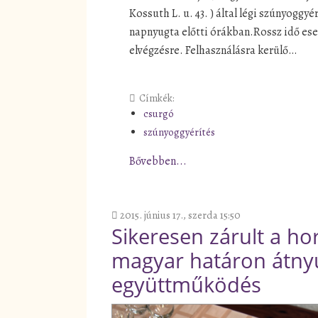
Kossuth L. u. 43. ) által légi szúnyoggy
napnyugta előtti órákban.Rossz idő ese
elvégzésre. Felhasználásra kerülő…
Címkék:
csurgó
szúnyoggyérítés
Bővebben...
2015. június 17., szerda 15:50
Sikeresen zárult a ho
magyar határon átny
együttműködés