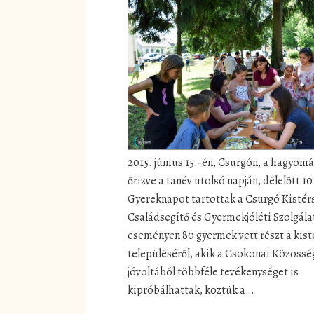
2015. június 15.-én, Csurgón, a hagyom
őrizve a tanév utolsó napján, délelőtt 10
Gyereknapot tartottak a Csurgó Kistér
Családsegítő és Gyermekjóléti Szolgála
eseményen 80 gyermek vett részt a kist
településéről, akik a Csokonai Közössé
jóvoltából többféle tevékenységet is
kipróbálhattak, köztük a…