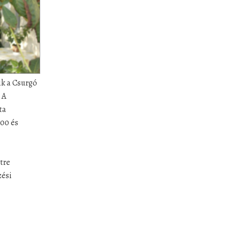
ik a Csurgó
 A
ta
:00 és
tre
zési