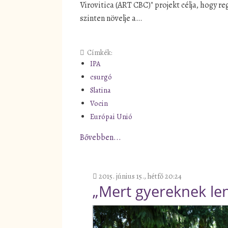
Virovitica (ART CBC)" projekt célja, hogy re
szinten növelje a…
Címkék:
IPA
csurgó
Slatina
Vocin
Európai Unió
Bővebben...
2015. június 15., hétfő 20:24
„Mert gyereknek len