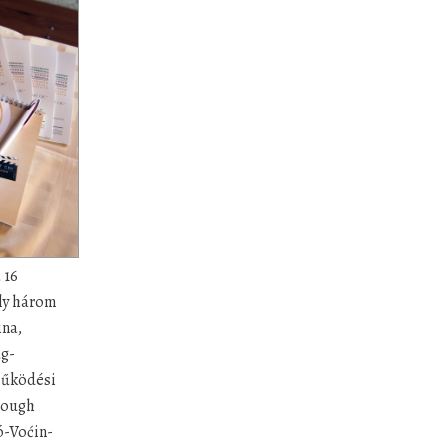
 16
ely három
ina,
ág-
működési
rough
ó-Voćin-