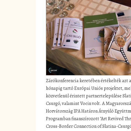
Zárókonferencia keretében értékelték azt a
hónapig tartó Európai Uniós projektet, m
közvetlenül érintett partnertelepülése Slat
Csurgó, valamint Vocin volt. A Magyarorsz
Horvátország IPA Határon Átnyúló Együtt
Programban finanszírozott "Art Revived Th
Cross-Border Connection of Slatina-Csurg