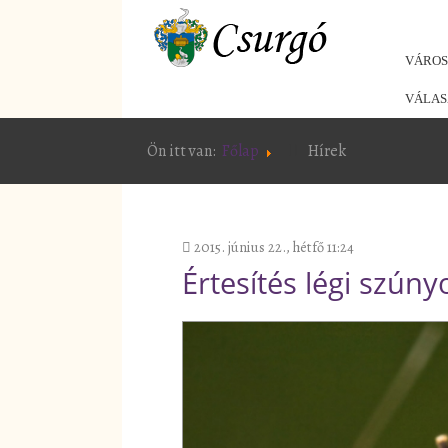
VÁRO
VÁLAS
Ön itt van:
Főlap
Hírek
2015. június 22., hétfő 11:24
Értesítés légi szúny