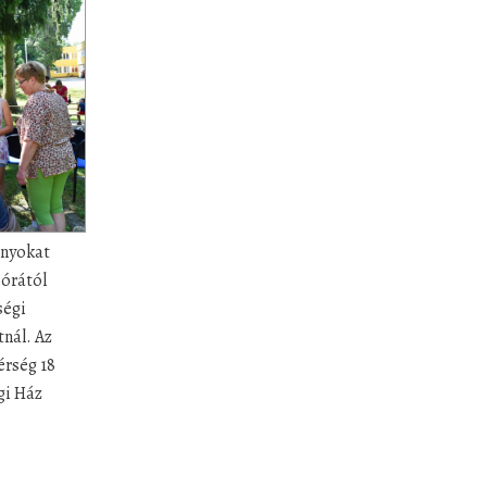
ányokat
 órától
ségi
tnál. Az
érség 18
gi Ház