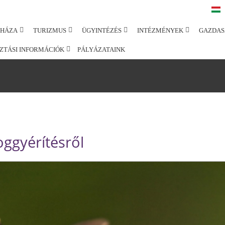
SHÁZA
TURIZMUS
ÜGYINTÉZÉS
INTÉZMÉNYEK
GAZDAS
ZTÁSI INFORMÁCIÓK
PÁLYÁZATAINK
oggyérítésről