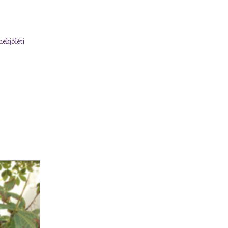
ekjóléti