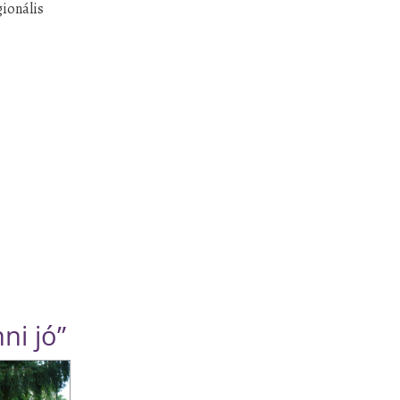
gionális
ni jó”