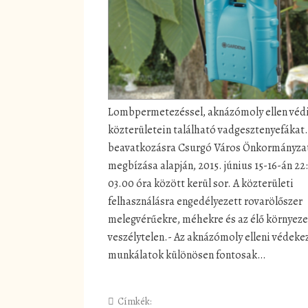
Lombpermetezéssel, aknázómoly ellen véd
közterületein található vadgesztenyefákat.
beavatkozásra Csurgó Város Önkormányza
megbízása alapján, 2015. június 15-16-án 22
03.00 óra között kerül sor. A közterületi
felhasználásra engedélyezett rovarölőszer
melegvérűekre, méhekre és az élő környeze
veszélytelen.- Az aknázómoly elleni védeke
munkálatok különösen fontosak…
Címkék: