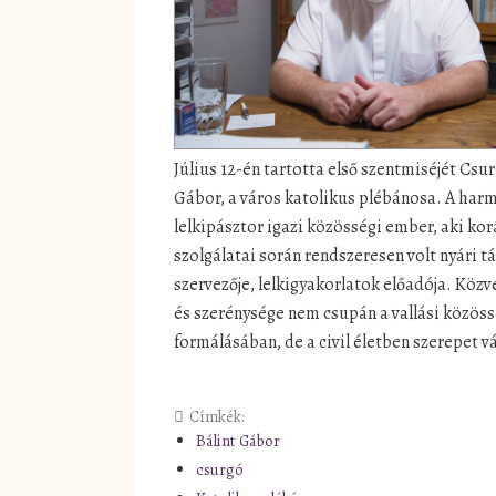
Július 12-én tartotta első szentmiséjét Csu
Gábor, a város katolikus plébánosa. A har
lelkipásztor igazi közösségi ember, aki ko
szolgálatai során rendszeresen volt nyári 
szervezője, lelkigyakorlatok előadója. Köz
és szerénysége nem csupán a vallási közös
formálásában, de a civil életben szerepet v
Címkék:
Bálint Gábor
csurgó