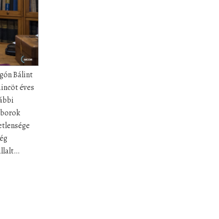
rgón Bálint
mincöt éves
rábbi
táborok
vetlensége
ség
állalt…