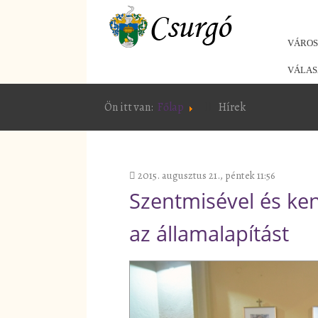
VÁRO
VÁLAS
Ön itt van:
Főlap
Hírek
2015. augusztus 21., péntek 11:56
Szentmisével és ke
az államalapítást