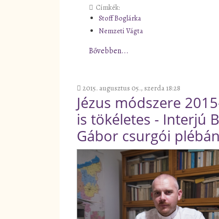
Címkék:
Stoff Boglárka
Nemzeti Vágta
Bővebben...
2015. augusztus 05., szerda 18:28
Jézus módszere 2015
is tökéletes - Interjú B
Gábor csurgói plébán