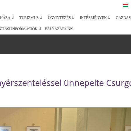
SHÁZA
TURIZMUS
ÜGYINTÉZÉS
INTÉZMÉNYEK
GAZDAS
ZTÁSI INFORMÁCIÓK
PÁLYÁZATAINK
nyérszenteléssel ünnepelte Csurg