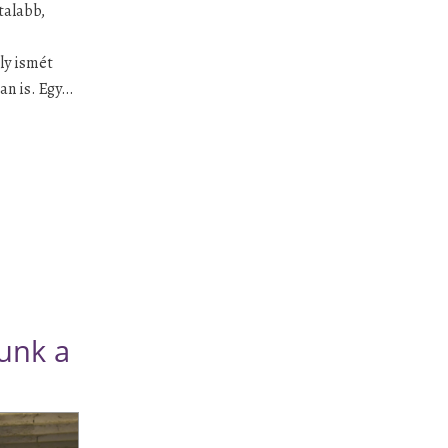
talabb,
ly ismét
an is. Egy…
unk a