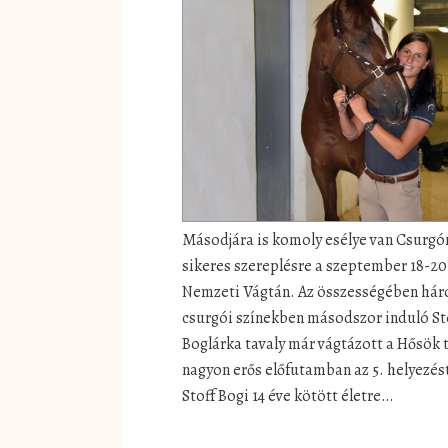
Másodjára is komoly esélye van Csurgó
sikeres szereplésre a szeptember 18-20
Nemzeti Vágtán. Az összességében hár
csurgói színekben másodszor induló St
Boglárka tavaly már vágtázott a Hősök t
nagyon erős előfutamban az 5. helyezést
Stoff Bogi 14 éve kötött életre…