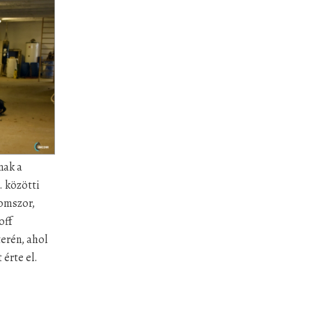
nak a
. közötti
omszor,
off
erén, ahol
 érte el.