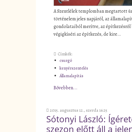
A Szentlélek templomban megtartott ü
történelem jeles napjáról, az államalap
gondolataiból merítve, az építkezésről 
végigkíséri az építkezés, de kire…
Címkék:
csurgó
kenyérszentelés
Államalapítás
Bővebben...
2015. augusztus 12., szerda 16:25
Sótonyi László: Ígére
szezon előtt áll a jele