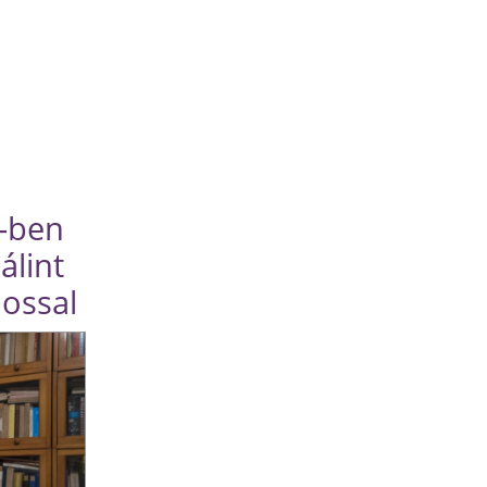
-ben
álint
ossal