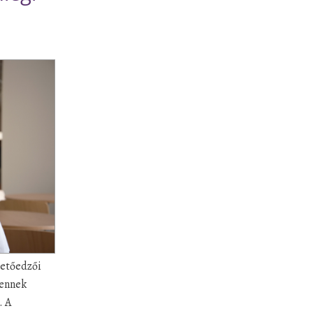
zetőedzői
 ennek
. A