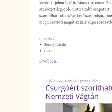
keretben jelentős változások történtek. Fia
szerkezetileg jobb, motiváltabb csapatért
szurkolhatunk a következő szezonban, ame
megméretteti magát az EHF kupa sorozatb
Címkék:
Sótonyi László
CSKK
Bővebben...
2015. augusztus 07., péntek 16:04
Csurgóért szoríthat
Nemzeti Vágtán