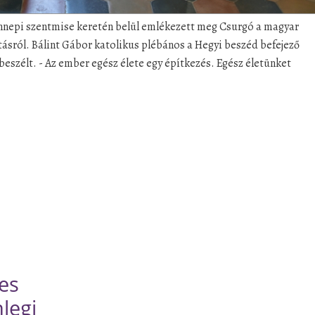
nnepi szentmise keretén belül emlékezett meg Csurgó a magyar
ításról. Bálint Gábor katolikus plébános a Hegyi beszéd befejező
beszélt. - Az ember egész élete egy építkezés. Egész életünket
tes
nlegi