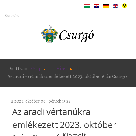
Ön itt van:
Főlap
Hírek
Az aradi vértanúkra emlékezett 2023. október 6-án Csurgó
2023. október 06., péntek 15:28
Az aradi vértanúkra
emlékezett 2023. október
Kiemelt