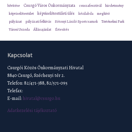
Csurgó Város Önkormányzata
bővítése
csuszafesztivál
hirdetmény
képviselőtestületi ülés
képviselőtestület
kézilabda
meghívó
pályázat
pályázati felhívás
Sótonyi László Sportcsarnok
Történelmi Park
Városi Uszoda
Állásajánlat
Értesítés
Kapcsolat
Csurgói Közös Önkormányzati Hivatal
8840 Csurgó, Széchenyi tér 2.
Telefon: 82/471-388, 82/571-095
Telefax:
E-mail:
hivatal@csurgo.hu
Adatkezelési tájékoztató