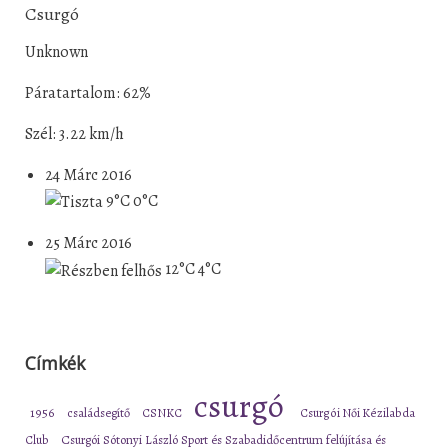
Csurgó
Unknown
Páratartalom: 62%
Szél: 3.22 km/h
24 Márc 2016
9°C
0°C
25 Márc 2016
12°C
4°C
Címkék
csurgó
1956
családsegítő
CSNKC
Csurgói Női Kézilabda
Club
Csurgói Sótonyi László Sport és Szabadidőcentrum felújítása és