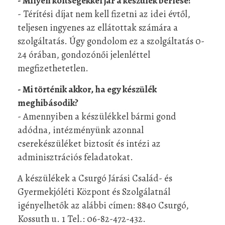
- Milyen költségekkel jár a készülék bérlése?
- Térítési díjat nem kell fizetni az idei évtől,
teljesen ingyenes az ellátottak számára a
szolgáltatás. Úgy gondolom ez a szolgáltatás 0-
24 órában, gondozónői jelenléttel
megfizethetetlen.
- Mi történik akkor, ha egy készülék
meghibásodik?
- Amennyiben a készülékkel bármi gond
adódna, intézményünk azonnal
cserekészüléket biztosít és intézi az
adminisztrációs feladatokat.
A készülékek a Csurgó Járási Család- és
Gyermekjóléti Központ és Szolgálatnál
igényelhetők az alábbi címen: 8840 Csurgó,
Kossuth u. 1 Tel.: 06-82-472-432.