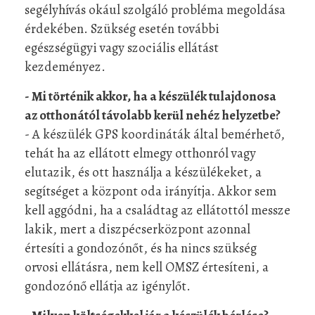
segélyhívás okául szolgáló probléma megoldása
érdekében. Szükség esetén további
egészségügyi vagy szociális ellátást
kezdeményez.
- Mi történik akkor, ha a készülék tulajdonosa
az otthonától távolabb kerül nehéz helyzetbe?
- A készülék GPS koordináták által bemérhető,
tehát ha az ellátott elmegy otthonról vagy
elutazik, és ott használja a készülékeket, a
segítséget a központ oda irányítja. Akkor sem
kell aggódni, ha a családtag az ellátottól messze
lakik, mert a diszpécserközpont azonnal
értesíti a gondozónőt, és ha nincs szükség
orvosi ellátásra, nem kell OMSZ értesíteni, a
gondozónő ellátja az igénylőt.