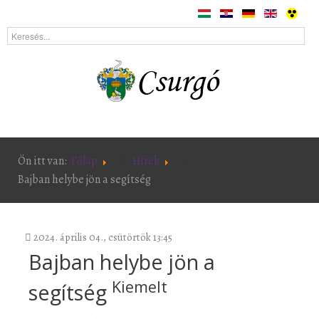
Ön itt van:
Főlap
Hírek
Bajban helybe jön a segítség
2024. április 04., csütörtök 13:45
Bajban helybe jön a
Kiemelt
segítség