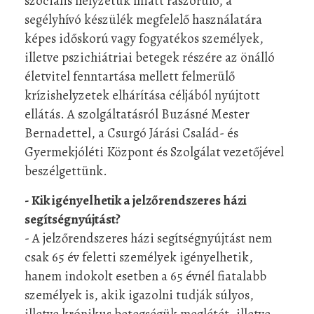
szociális helyzetük miatt rászoruló, a
segélyhívó készülék megfelelő használatára
képes időskorú vagy fogyatékos személyek,
illetve pszichiátriai betegek részére az önálló
életvitel fenntartása mellett felmerülő
krízishelyzetek elhárítása céljából nyújtott
ellátás. A szolgáltatásról Buzásné Mester
Bernadettel, a Csurgó Járási Család- és
Gyermekjóléti Központ és Szolgálat vezetőjével
beszélgettünk.
- Kik igényelhetik a jelzőrendszeres házi
segítségnyújtást?
- A jelzőrendszeres házi segítségnyújtást nem
csak 65 év feletti személyek igényelhetik,
hanem indokolt esetben a 65 évnél fiatalabb
személyek is, akik igazolni tudják súlyos,
illetve krónikus betegségük meglétét, illetve