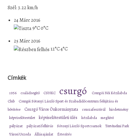
Szél: 3.22 km/h
24 Márc 2016
9°C
0°C
25 Márc 2016
12°C
4°C
Címkék
csurgó
1956
családsegítő
CSNKC
Csurgói Női Kézilabda
Club
Csurgói Sótonyi László Sport és Szabadidőcentrum felújítása és
Csurgó Város Önkormányzata
bővítése
csuszafesztivál
hirdetmény
képviselőtestületi ülés
képviselőtestület
kézilabda
meghívó
pályázat
pályázati felhívás
Sótonyi László Sportcsarnok
Történelmi Park
Városi Uszoda
Állásajánlat
Értesítés