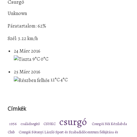
Csurgó
Unknown
Páratartalom: 62%
Szél: 3.22 km/h
24 Márc 2016
9°C
0°C
25 Márc 2016
12°C
4°C
Címkék
csurgó
1956
családsegítő
CSNKC
Csurgói Női Kézilabda
Club
Csurgói Sótonyi László Sport és Szabadidőcentrum felújítása és