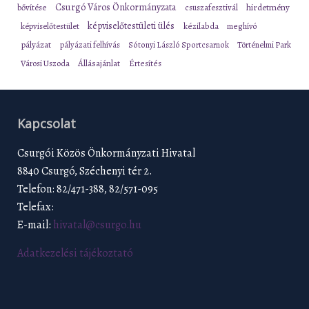
Csurgó Város Önkormányzata
bővítése
csuszafesztivál
hirdetmény
képviselőtestületi ülés
képviselőtestület
kézilabda
meghívó
pályázat
pályázati felhívás
Sótonyi László Sportcsarnok
Történelmi Park
Városi Uszoda
Állásajánlat
Értesítés
Kapcsolat
Csurgói Közös Önkormányzati Hivatal
8840 Csurgó, Széchenyi tér 2.
Telefon: 82/471-388, 82/571-095
Telefax:
E-mail:
hivatal@csurgo.hu
Adatkezelési tájékoztató