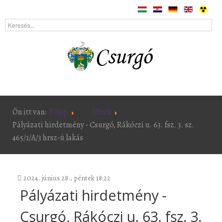
Ön itt van:
Főlap
Hírek
Pályázati hirdetmény - Csurgó, Rákóczi u. 63. fsz. 3. sz.
465/1/A/3 hrsz-ú lakás
2024. június 28., péntek 18:22
Pályázati hirdetmény -
Csurgó, Rákóczi u. 63. fsz. 3.