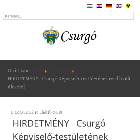
Ön itt van:
Főlap
Hírek
HIRDETMÉNY - Csurgó Képviselő-testületének rendkívüli
üléséről
2025. máj. 19., hétfő 05:38
HIRDETMÉNY - Csurgó
Képviselő-testületének