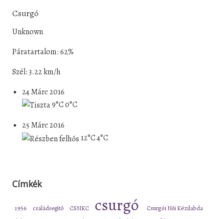
Csurgó
Unknown
Páratartalom: 62%
Szél: 3.22 km/h
24 Márc 2016
9°C
0°C
25 Márc 2016
12°C
4°C
Címkék
csurgó
1956
családsegítő
CSNKC
Csurgói Női Kézilabda