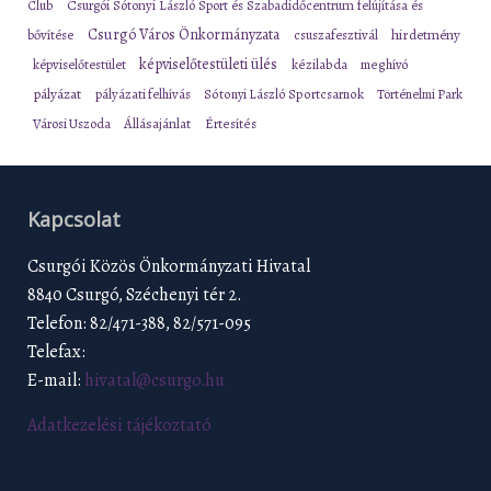
Club
Csurgói Sótonyi László Sport és Szabadidőcentrum felújítása és
Csurgó Város Önkormányzata
bővítése
csuszafesztivál
hirdetmény
képviselőtestületi ülés
képviselőtestület
kézilabda
meghívó
pályázat
pályázati felhívás
Sótonyi László Sportcsarnok
Történelmi Park
Városi Uszoda
Állásajánlat
Értesítés
Kapcsolat
Csurgói Közös Önkormányzati Hivatal
8840 Csurgó, Széchenyi tér 2.
Telefon: 82/471-388, 82/571-095
Telefax:
E-mail:
hivatal@csurgo.hu
Adatkezelési tájékoztató