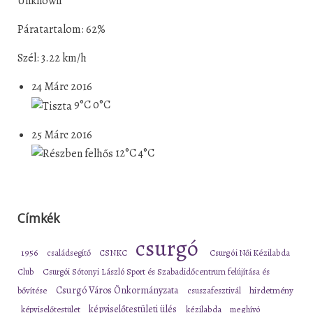
Unknown
Páratartalom: 62%
Szél: 3.22 km/h
24 Márc 2016
9°C
0°C
25 Márc 2016
12°C
4°C
Címkék
csurgó
1956
családsegítő
CSNKC
Csurgói Női Kézilabda
Club
Csurgói Sótonyi László Sport és Szabadidőcentrum felújítása és
Csurgó Város Önkormányzata
bővítése
csuszafesztivál
hirdetmény
képviselőtestületi ülés
képviselőtestület
kézilabda
meghívó