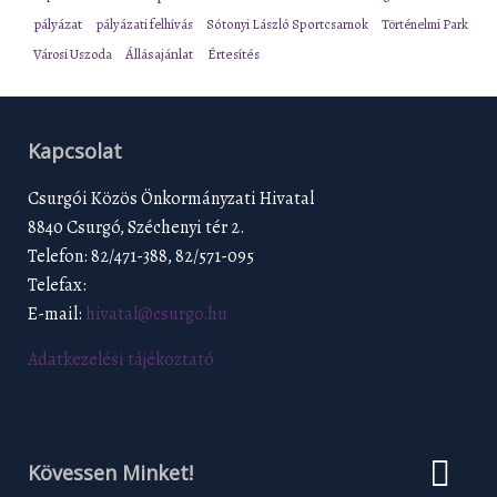
pályázat
pályázati felhívás
Sótonyi László Sportcsarnok
Történelmi Park
Városi Uszoda
Állásajánlat
Értesítés
Kapcsolat
Csurgói Közös Önkormányzati Hivatal
8840 Csurgó, Széchenyi tér 2.
Telefon: 82/471-388, 82/571-095
Telefax:
E-mail:
hivatal@csurgo.hu
Adatkezelési tájékoztató
Kövessen Minket!