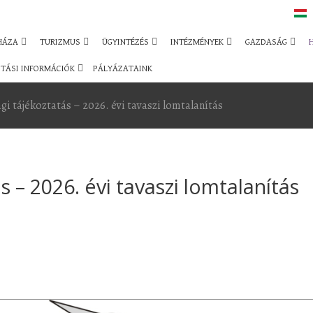
HÁZA
TURIZMUS
ÜGYINTÉZÉS
INTÉZMÉNYEK
GAZDASÁG
TÁSI INFORMÁCIÓK
PÁLYÁZATAINK
gi tájékoztatás – 2026. évi tavaszi lomtalanítás
 – 2026. évi tavaszi lomtalanítás