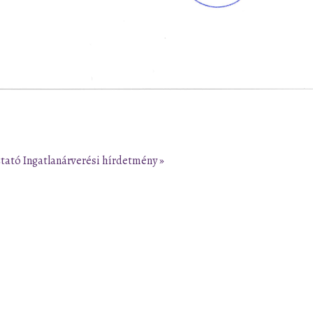
ztató
Ingatlanárverési hírdetmény »