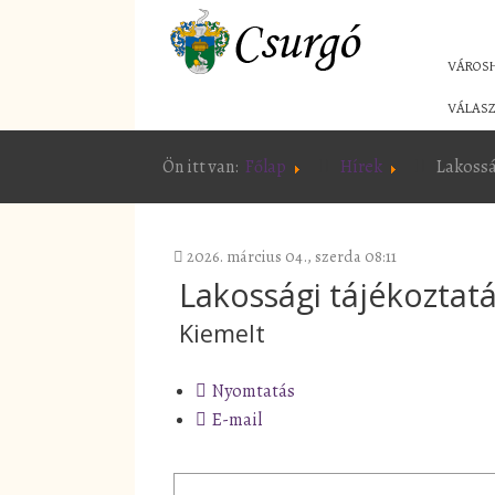
VÁROS
VÁLASZ
Ön itt van:
Főlap
Hírek
Lakossá
2026. március 04., szerda 08:11
Lakossági tájékoztatás
Kiemelt
Nyomtatás
E-mail