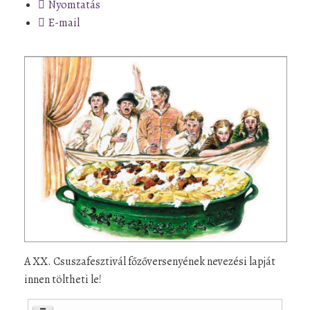
Nyomtatás
E-mail
A XX. Csuszafesztivál főzőversenyének nevezési lapját
innen töltheti le!