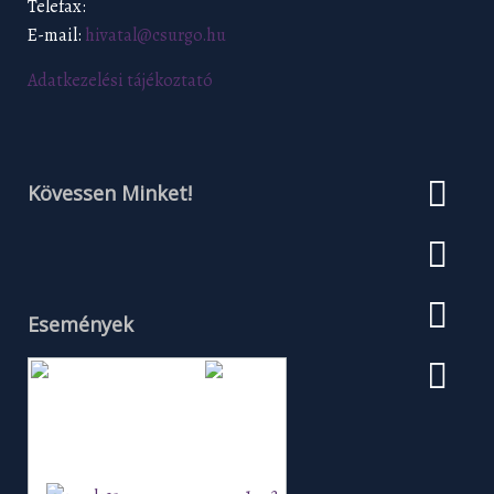
Telefax:
E-mail:
hivatal@csurgo.hu
Adatkezelési tájékoztató
Kövessen Minket!
Események
Augusztus 2026
H
K
Sz
Cs
P
Szo
V