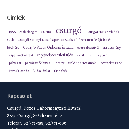
Címkék
csurgó
1956
családsegítő
CSNKC
Csurgói Női Kézilabda
Club
Csurgói Sótonyi László Sport és Szabadidőcentrum felújítása és
Csurgó Város Önkormányzata
bővítése
csuszafesztivál
hirdetmény
képviselőtestületi ülés
képviselőtestület
kézilabda
meghívó
pályázat
pályázati felhívás
Sótonyi László Sportcsarnok
Történelmi Park
Városi Uszoda
Állásajánlat
Értesítés
Kapcsolat
Csurgói Közös Önkormányzati Hivatal
8840 Csurgó, Széchenyi tér 2.
Telefon: 82/471-388, 82/571-095