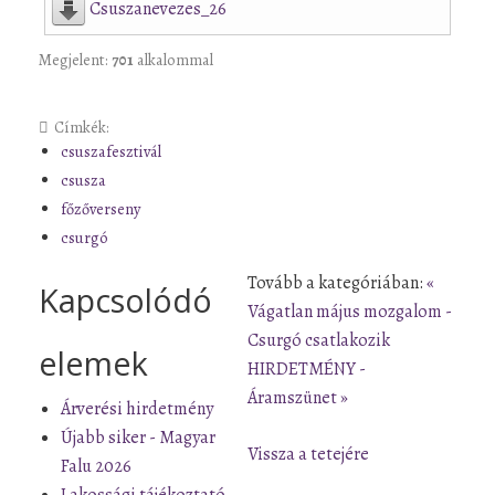
Csuszanevezes_26
Megjelent:
701
alkalommal
Címkék:
csuszafesztivál
csusza
főzőverseny
csurgó
Tovább a kategóriában:
«
Kapcsolódó
Vágatlan május mozgalom -
Csurgó csatlakozik
elemek
HIRDETMÉNY -
Áramszünet »
Árverési hirdetmény
Újabb siker - Magyar
Vissza a tetejére
Falu 2026