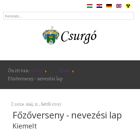
Ön itt van:
Főlap
Hírek
Főzőverseny - nevezési lap
2026. máj. 11., hétfő 07:57
Főzőverseny - nevezési lap
Kiemelt