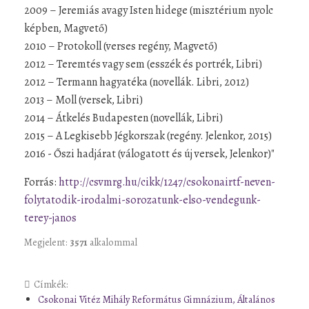
2009 – Jeremiás avagy Isten hidege (misztérium nyolc
képben, Magvető)
2010 – Protokoll (verses regény, Magvető)
2012 – Teremtés vagy sem (esszék és portrék, Libri)
2012 – Termann hagyatéka (novellák. Libri, 2012)
2013 – Moll (versek, Libri)
2014 – Átkelés Budapesten (novellák, Libri)
2015 – A Legkisebb Jégkorszak (regény. Jelenkor, 2015)
2016 - Őszi hadjárat (válogatott és új versek, Jelenkor)"
Forrás:
http://csvmrg.hu/cikk/1247/csokonairtf-neven-
folytatodik-irodalmi-sorozatunk-elso-vendegunk-
terey-janos
Megjelent:
3571
alkalommal
Címkék:
Csokonai Vitéz Mihály Református Gimnázium, Általános