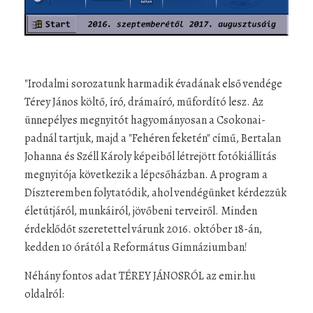
"Irodalmi sorozatunk harmadik évadának első vendége
Térey János költő, író, drámaíró, műfordító lesz. Az
ünnepélyes megnyitót hagyományosan a Csokonai-
padnál tartjuk, majd a "Fehéren feketén" című, Bertalan
Johanna és Széll Károly képeiből létrejött fotókiállítás
megnyitója következik a lépcsőházban. A program a
Díszteremben folytatódik, ahol vendégünket kérdezzük
életútjáról, munkáiról, jövőbeni terveiről. Minden
érdeklődőt szeretettel várunk 2016. október 18-án,
kedden 10 órától a Református Gimnáziumban!
Néhány fontos adat TÉREY JÁNOSRÓL az emir.hu
oldalról: