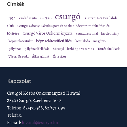
Címkék
csurgó
1956
családsegítő
CSNKC
Csurgói Női Kézilabda
Club
Csurgói Sótonyi László Sport és Szabadidőcentrum felújítása és
Csurgó Város Önkormányzata
bővítése
csuszafesztivál
hirdetmény
képviselőtestületi ülés
képviselőtestület
kézilabda
meghívó
pályázat
pályázati felhívás
Sótonyi László Sportcsarnok
Történelmi Park
Városi Uszoda
Állásajánlat
Értesítés
Kapcsolat
Csurgói Közös Önkormányzati Hivatal
8840 Csurgó, Széchenyi tér 2.
Telefon: 82/471-388, 82/571-095
Telefax:
E-mail:
hivatal@csurgo.hu