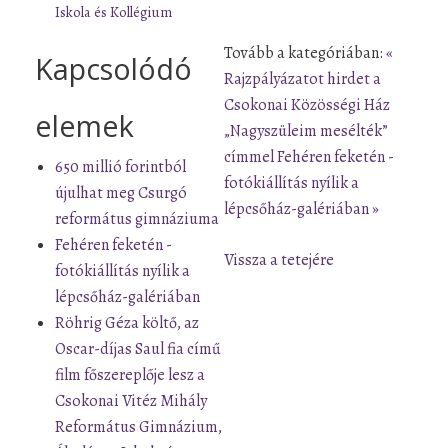
Iskola és Kollégium
Tovább a kategóriában:
«
Kapcsolódó
Rajzpályázatot hirdet a
Csokonai Közösségi Ház
elemek
„Nagyszüleim mesélték”
címmel
Fehéren feketén -
650 millió forintból
fotókiállítás nyílik a
újulhat meg Csurgó
lépcsőház-galériában »
református gimnáziuma
Fehéren feketén -
Vissza a tetejére
fotókiállítás nyílik a
lépcsőház-galériában
Röhrig Géza költő, az
Oscar-díjas Saul fia című
film főszereplője lesz a
Csokonai Vitéz Mihály
Református Gimnázium,