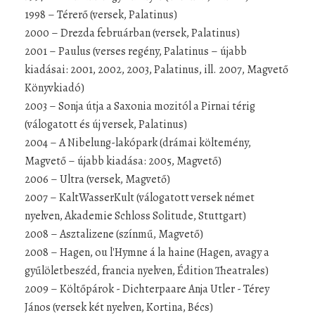
1998 – Térerő (versek, Palatinus)
2000 – Drezda februárban (versek, Palatinus)
2001 – Paulus (verses regény, Palatinus – újabb
kiadásai: 2001, 2002, 2003, Palatinus, ill. 2007, Magvető
Könyvkiadó)
2003 – Sonja útja a Saxonia mozitól a Pirnai térig
(válogatott és új versek, Palatinus)
2004 – A Nibelung-lakópark (drámai költemény,
Magvető – újabb kiadása: 2005, Magvető)
2006 – Ultra (versek, Magvető)
2007 – KaltWasserKult (válogatott versek német
nyelven, Akademie Schloss Solitude, Stuttgart)
2008 – Asztalizene (színmű, Magvető)
2008 – Hagen, ou l'Hymne á la haine (Hagen, avagy a
gyűlöletbeszéd, francia nyelven, Édition Theatrales)
2009 – Költőpárok - Dichterpaare Anja Utler - Térey
János (versek két nyelven, Kortina, Bécs)