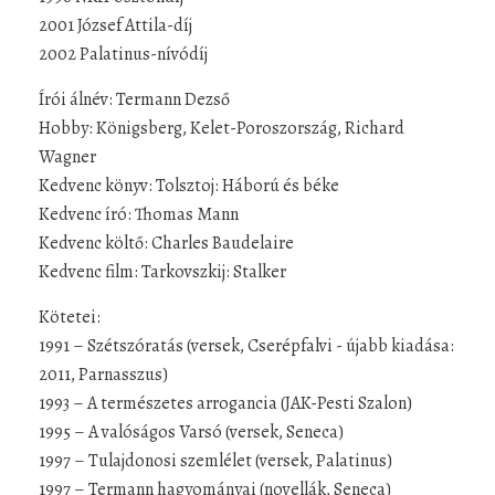
2001 József Attila-díj
2002 Palatinus-nívódíj
Írói álnév: Termann Dezső
Hobby: Königsberg, Kelet-Poroszország, Richard
Wagner
Kedvenc könyv: Tolsztoj: Háború és béke
Kedvenc író: Thomas Mann
Kedvenc költő: Charles Baudelaire
Kedvenc film: Tarkovszkij: Stalker
Kötetei:
1991 – Szétszóratás (versek, Cserépfalvi - újabb kiadása:
2011, Parnasszus)
1993 – A természetes arrogancia (JAK-Pesti Szalon)
1995 – A valóságos Varsó (versek, Seneca)
1997 – Tulajdonosi szemlélet (versek, Palatinus)
1997 – Termann hagyományai (novellák, Seneca)