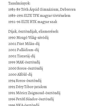
Tanulmányok:
1985-89 Tóth Árpád Gimnázium, Debrecen
1989-1991 ELTE TFK magyar történelem
1992-96 ELTE BTK magyar szak
Díjak, ösztöndíjak, elismerések:
1990 Mozgó Világ-nívódíj
2002 Füst Milán-díj
2002 Palládium-díj
2002 Tiszatáj-díj
1999 MAK-ösztöndíj
2000 Soros-ösztöndíj
2000 Alföld-díj
1994 Soros-ösztöndíj
1995 Déry Tibor-jutalom
1995 Móricz Zsigmond-ösztöndíj
1996 Petőfi Sándor-ösztöndíj
1996 NKA-ösztöndíj