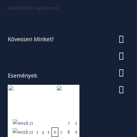
Adatkezelési tájékoztató
Kövessen Minket!
Események
Augusztus 2026
H
K
Sz
Cs
P
Szo
V
1
2
3
4
5
6
7
8
9