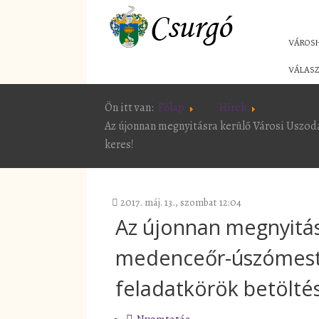
VÁROS
VÁLASZ
Ön itt van:
Főlap
Hírek
Az újonnan megnyitásra kerülő Városi Uszod
keres!
2017. máj. 13., szombat 12:04
Az újonnan megnyitás
medenceőr-úszómester
feladatkörök betölté