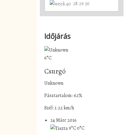
28
29
30
Időjárás
6°C
Csurgó
Unknown
Páratartalom: 62%
Szél: 3.22 km/h
24 Márc 2016
9°C
0°C