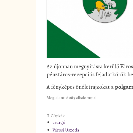
Az újonnan megnyitásra kerülő Város
pénztáros-recepciós feladatkörök be
A fényképes önéletrajzokat a
polgar
Megjelent:
6087
alkalommal
Címkék:
csurgó
Városi Uszoda