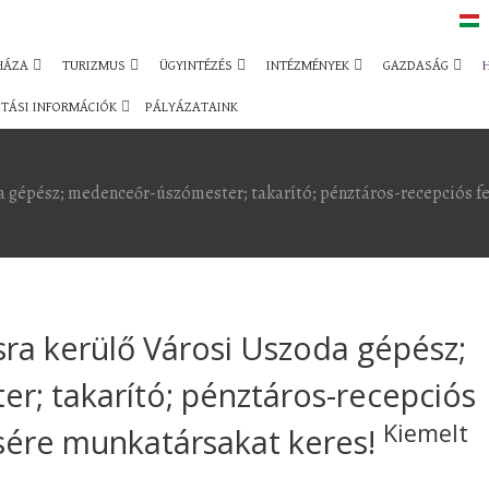
HÁZA
TURIZMUS
ÜGYINTÉZÉS
INTÉZMÉNYEK
GAZDASÁG
TÁSI INFORMÁCIÓK
PÁLYÁZATAINK
a gépész; medenceőr-úszómester; takarító; pénztáros-recepciós 
ra kerülő Városi Uszoda gépész;
; takarító; pénztáros-recepciós
Kiemelt
sére munkatársakat keres!