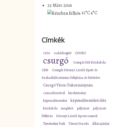
25 Márc 2016
12°C
4°C
Címkék
1956
családsegítő
CSNKC
csurgó
Csurgói Női Kézilabda
Club
Csurgói Sótonyi László Sport és
Szabadidőcentrum felújítása és bővítése
Csurgó Város Önkormányzata
csuszafesztivál
hirdetmény
képviselőtestületi ülés
képviselőtestület
pályázat
kézilabda
meghívó
pályázati
felhívás
Sótonyi László Sportcsarnok
Történelmi Park
Városi Uszoda
Állásajánlat