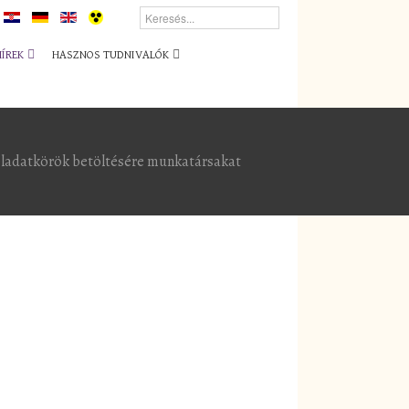
HÍREK
HASZNOS TUDNIVALÓK
feladatkörök betöltésére munkatársakat