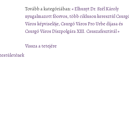
Tovább a kategóriában:
« Elhunyt Dr. Szél Károly
nyugalmazott főorvos, több cikluson keresztül Csurg
Város képviselője, Csurgó Város Pro Urbe díjasa és
Csurgó Város Díszpolgára
XIII. Csuszafesztivál »
Vissza a tetejére
testületének