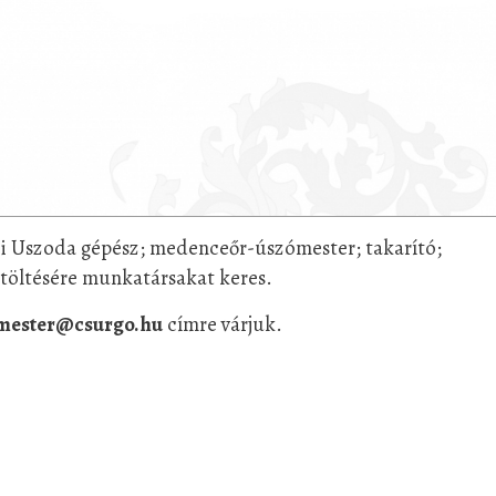
i Uszoda gépész; medenceőr-úszómester; takarító;
töltésére munkatársakat keres.
mester@csurgo.hu
címre várjuk.