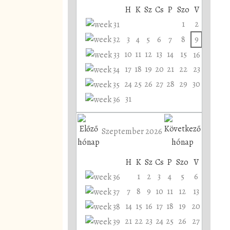
H
K
Sz
Cs
P
Szo
V
1
2
3
4
5
6
7
8
9
10
11
12
13
14
15
16
17
18
19
20
21
22
23
24
25
26
27
28
29
30
31
Szeptember 2026
H
K
Sz
Cs
P
Szo
V
1
2
3
4
5
6
7
8
9
10
11
12
13
14
15
16
17
18
19
20
21
22
23
24
25
26
27