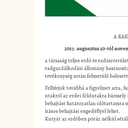
A KASZ
2017. augusztus 20-tól novem
a társaság teljes erdő és vadászterül
vadgazdálkodási állomány hasznosítás
tevékenység során felmerülő balesetv
Felhívjuk továbbá a figyelmet arra, 
utakról az erdei földutakra bármely 
behajtást határozatlan időtartamra m
írásos behajtási engedéllyel lehet.
Kutyát az erdőben póráz nélkül sétált