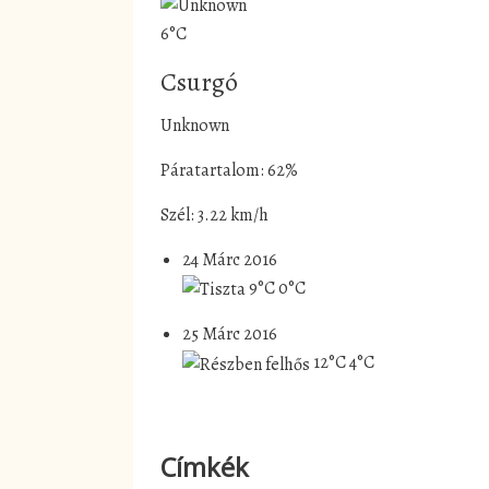
6°C
Csurgó
Unknown
Páratartalom: 62%
Szél: 3.22 km/h
24 Márc 2016
9°C
0°C
25 Márc 2016
12°C
4°C
Címkék