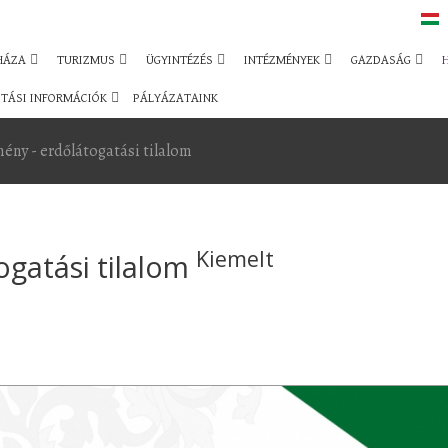
HÁZA
TURIZMUS
ÜGYINTÉZÉS
INTÉZMÉNYEK
GAZDASÁG
TÁSI INFORMÁCIÓK
PÁLYÁZATAINK
ény - erdőlátogatási tilalom
Kiemelt
ogatási tilalom