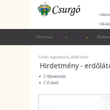
VÁROS
VÁLASZ
Ön itt van:
Főlap
Hírek
Hirdetm
2017. augusztus 15., kedd 06:20
Hirdetmény - erdőlát
Nyomtatás
E-mail