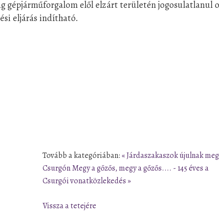
g gépjárműforgalom elől elzárt területén jogosulatlanul o
si eljárás indítható.
Tovább a kategóriában:
« Járdaszakaszok újulnak meg
Csurgón
Megy a gőzős, megy a gőzős.... - 145 éves a
Csurgói vonatközlekedés »
Vissza a tetejére