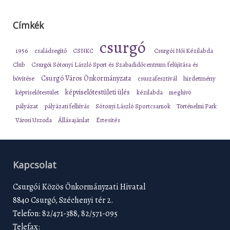
Címkék
csurgó
1956
családsegítő
CSNKC
Csurgói Női Kézilabda
Club
Csurgói Sótonyi László Sport és Szabadidőcentrum felújítása és
Csurgó Város Önkormányzata
bővítése
csuszafesztivál
hirdetmény
képviselőtestületi ülés
képviselőtestület
kézilabda
meghívó
pályázat
pályázati felhívás
Sótonyi László Sportcsarnok
Történelmi Park
Városi Uszoda
Állásajánlat
Értesítés
Kapcsolat
Csurgói Közös Önkormányzati Hivatal
8840 Csurgó, Széchenyi tér 2.
Telefon: 82/471-388, 82/571-095
Telefax: