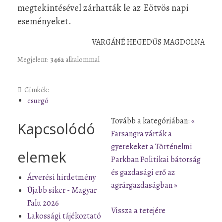
megtekintésével zárhatták le az Eötvös napi
eseményeket.
VARGÁNÉ HEGEDŰS MAGDOLNA
Megjelent:
3462
alkalommal
Címkék:
csurgó
Tovább a kategóriában:
«
Kapcsolódó
Farsangra várták a
gyerekeket a Történelmi
elemek
Parkban
Politikai bátorság
és gazdasági erő az
Árverési hirdetmény
agrárgazdaságban »
Újabb siker - Magyar
Falu 2026
Vissza a tetejére
Lakossági tájékoztató