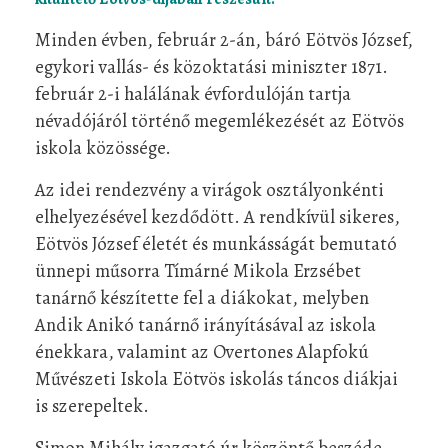
Minden évben, február 2-án, báró Eötvös József,
egykori vallás- és közoktatási miniszter 1871.
február 2-i halálának évfordulóján tartja
névadójáról történő megemlékezését az Eötvös
iskola közössége.
Az idei rendezvény a virágok osztályonkénti
elhelyezésével kezdődött. A rendkívül sikeres,
Eötvös József életét és munkásságát bemutató
ünnepi műsorra Tímárné Mikola Erzsébet
tanárnő készítette fel a diákokat, melyben
Andik Anikó tanárnő irányításával az iskola
énekkara, valamint az Overtones Alapfokú
Művészeti Iskola Eötvös iskolás táncos diákjai
is szerepeltek.
Simon Mihály igazgató úr köszöntő beszéde