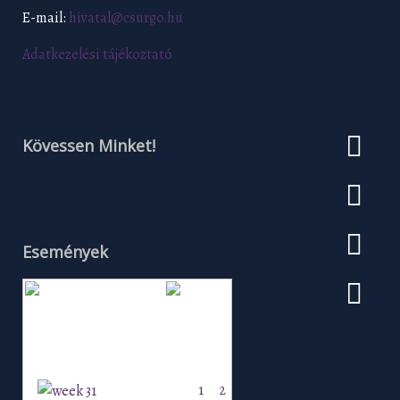
E-mail:
hivatal@csurgo.hu
Adatkezelési tájékoztató
Kövessen Minket!
Események
Augusztus 2026
H
K
Sz
Cs
P
Szo
V
1
2