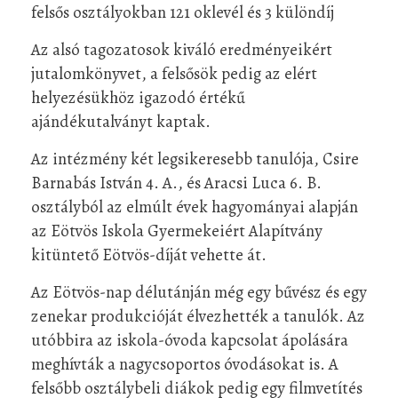
felsős osztályokban 121 oklevél és 3 különdíj
Az alsó tagozatosok kiváló eredményeikért
jutalomkönyvet, a felsősök pedig az elért
helyezésükhöz igazodó értékű
ajándékutalványt kaptak.
Az intézmény két legsikeresebb tanulója, Csire
Barnabás István 4. A., és Aracsi Luca 6. B.
osztályból az elmúlt évek hagyományai alapján
az Eötvös Iskola Gyermekeiért Alapítvány
kitüntető Eötvös-díját vehette át.
Az Eötvös-nap délutánján még egy bűvész és egy
zenekar produkcióját élvezhették a tanulók. Az
utóbbira az iskola-óvoda kapcsolat ápolására
meghívták a nagycsoportos óvodásokat is. A
felsőbb osztálybeli diákok pedig egy filmvetítés