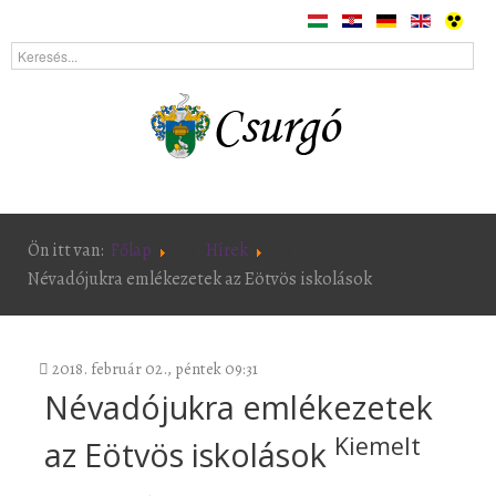
Ön itt van:
Főlap
Hírek
Névadójukra emlékezetek az Eötvös iskolások
2018. február 02., péntek 09:31
Névadójukra emlékezetek
Kiemelt
az Eötvös iskolások