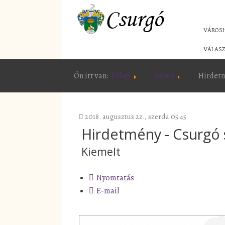
VÁROS
VÁLASZ
Ön itt van:
Főlap
Hírek
Hirdetm
2018. augusztus 22., szerda 05:45
Hirdetmény - Csurgó 
Kiemelt
Nyomtatás
E-mail