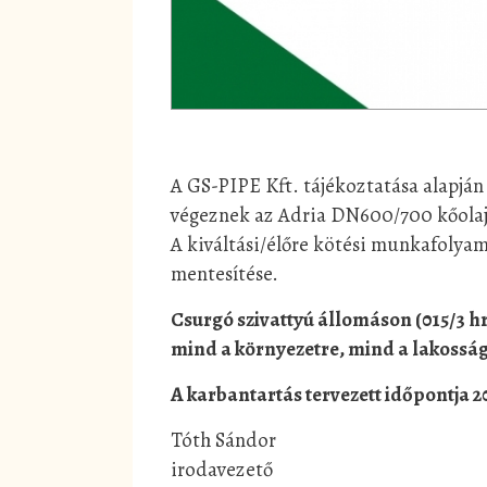
A GS-PIPE Kft. tájékoztatása alapjá
végeznek az Adria DN600/700 kőolaj 
A kiváltási/élőre kötési munkafolya
mentesítése.
Csurgó szivattyú állomáson (015/3 hr
mind a környezetre, mind a lakosságr
A karbantartás tervezett időpontja 20
Tóth Sándor
irodavezető