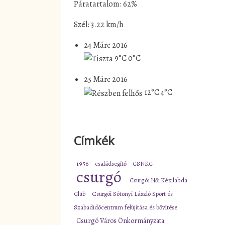
Páratartalom: 62%
Szél: 3.22 km/h
24 Márc 2016
9°C
0°C
25 Márc 2016
12°C
4°C
Címkék
1956
családsegítő
CSNKC
csurgó
Csurgói Női Kézilabda
Club
Csurgói Sótonyi László Sport és
Szabadidőcentrum felújítása és bővítése
Csurgó Város Önkormányzata