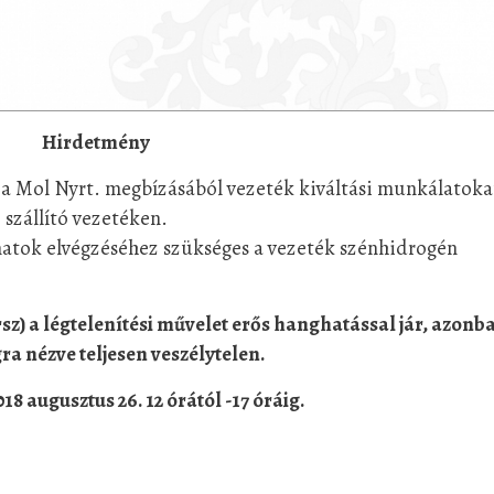
Hirdetmény
n a Mol Nyrt. megbízásából vezeték kiváltási munkálatoka
szállító vezetéken.
matok elvégzéséhez szükséges a vezeték szénhidrogén
sz) a légtelenítési művelet erős hanghatással jár, azonb
a nézve teljesen veszélytelen.
18 augusztus 26. 12 órától -17 óráig.