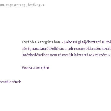
018. augusztus 27., hétfő 05:47
Tovább a kategóriában:
« Lakossági tájékoztató II. fo
hőségriasztásról
Felhívás a téli rezsicsökkentés korá
intézkedéseiben nem részesült háztartások részére »
Vissza a tetejére
testületének