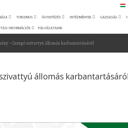
HÁZA
TURIZMUS
ÜGYINTÉZÉS
INTÉZMÉNYEK
GAZDASÁG
TÁSI INFORMÁCIÓK
PÁLYÁZATAINK
ény - Csurgó szivattyú állomás karbantartásáról
szivattyú állomás karbantartásáró