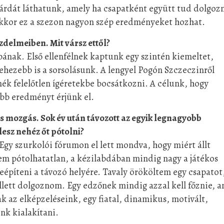
gárdát láthatunk, amely ha csapatként együtt tud dolgozn
 akkor ez a szezon nagyon szép eredményeket hozhat.
zdelmeiben. Mit vársz ettől?
nak. Első ellenfélnek kaptunk egy szintén kiemeltet,
ehezebb is a sorsolásunk. A lengyel Pogón Szczeczinről
ék felelőtlen ígéretekbe bocsátkozni. A célunk, hogy
obb eredményt érjünk el.
kos mozgás. Sok év után távozott az egyik legnagyobb
lesz nehéz őt pótolni?
 Egy szurkolói fórumon el lett mondva, hogy miért állt
m pótolhatatlan, a kézilabdában mindig nagy a játékos
beépíteni a távozó helyére. Tavaly örököltem egy csapatot
llett dolgoznom. Egy edzőnek mindig azzal kell főznie, a
k az elképzeléseink, egy fiatal, dinamikus, motivált,
nk kialakítani.