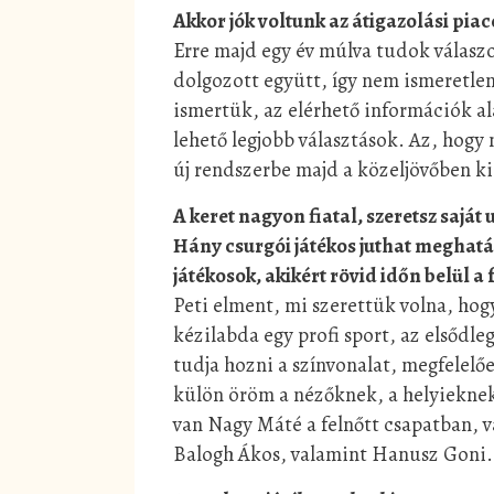
Akkor jók voltunk az átigazolási pia
Erre majd egy év múlva tudok válaszo
dolgozott együtt, így nem ismeretle
ismertük, az elérhető információk a
lehető legjobb választások. Az, hogy
új rendszerbe majd a közeljövőben ki
A keret nagyon fiatal, szeretsz sajá
Hány csurgói játékos juthat meghat
játékosok, akikért rövid időn belül a
Peti elment, mi szerettük volna, ho
kézilabda egy profi sport, az elsődle
tudja hozni a színvonalat, megfelelő
külön öröm a nézőknek, a helyieknek
van Nagy Máté a felnőtt csapatban, v
Balogh Ákos, valamint Hanusz Goni.