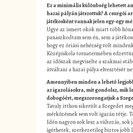
Ez a minimális különbség lehetett 
hazai pályán játszottuk? A csurgói a
játékosként vannak jelen egy-egy m
Ugye az ismert okok miatt több hóna
panaszkodtam sem én, sem a játékoso
hogy ez óriási nehézség volt minden
Középiskola tornatermében edzettünk
az időszak megviselte a szakmai stáb
átváltani a hazai pálya elvesztését n
Amennyiben minden a lehető legjobban
az igazolásokra, mit gondolsz, mik l
dobogóért, megszorongatjuk a Szeg
Tavaly itthon sikerült a Szegedet meg
mérkőzésnek sem volt igazán tétje. 
Idén nagyon sok lesz a változás, sok 
ígérhetek, szerkezetileg biztos jobb