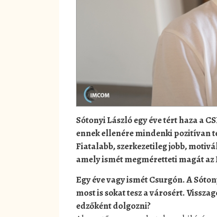
Sótonyi László egy éve tért haza a C
ennek ellenére mindenki pozitívan te
Fiatalabb, szerkezetileg jobb, motiv
amely ismét megméretteti magát az 
Egy éve vagy ismét Csurgón. A Sóton
most is sokat tesz a városért. Vissza
edzőként dolgozni?