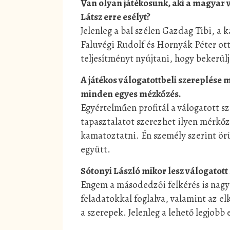
Van olyan játékosunk, aki a magyar 
Látsz erre esélyt?
Jelenleg a bal szélen Gazdag Tibi, a
Faluvégi Rudolf és Hornyák Péter ott
teljesítményt nyújtani, hogy bekerül
A játékos válogatottbeli szereplése 
minden egyes mézkőzés.
Egyértelműen profitál a válogatott s
tapasztalatot szerezhet ilyen mérkő
kamatoztatni. Én személy szerint örü
együtt.
Sótonyi László mikor lesz válogatott
Engem a másodedzői felkérés is nagy
feladatokkal foglalva, valamint az el
a szerepek. Jelenleg a lehető legjobb 