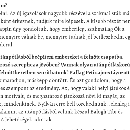
con?
lni. Az új igazolások nagyobb részével a szakmai stáb má
nként érkeznek, tudjuk mire képesek. A kisebb részét ne
lapján úgy gondoltuk, hogy emberileg, szakmailag Ők a
 mennyire válnak be, mennyire tudnak jól beilleszkedni e
derül.
t utánpótlásból beépíteni embereket a felnőtt csapatba.
ározó szerephez a jövőben? Vannak olyan utánpótláskorú
 felnőtt keretben szoríthatunk? Pallag Peti sajnos távozott
gy maradjon, másképp döntött. Én azt gondolom, hogy a
ges szempont az eredmény. Az, hogy valaki helyi játékos é
en motivált, és meghatározó játékossá növi ki magát, az
, mindenkinek. Nyílván erre kell törekednünk. Jelenleg i
alamint az utánpótlásból velünk készül Balogh Tibi és
 A lehetőségek adottak.