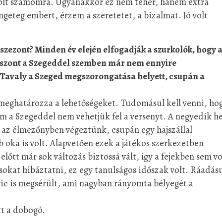
volt számomra. Ugyanakkor ez nem teher, hanem extra
ngeteg embert, érzem a szeretetet, a bizalmat. Jó volt
szezont? Minden év elején elfogadják a szurkolók, hogy 
iszont a Szegeddel szemben már nem ennyire
 Tavaly a Szeged megszorongatása helyett, csupán a
 meghatározza a lehetőségeket. Tudomásul kell venni, ho
m a Szegeddel nem vehetjük fel a versenyt. A negyedik he
 az élmezőnyben végeztünk, csupán egy hajszállal
 oka is volt. Alapvetően ezek a játékos szerkezetben
lőtt már sok változás biztossá vált, így a fejekben sem vo
okat hibáztatni, ez egy tanulságos időszak volt. Ráadás
c is megsérült, ami nagyban rányomta bélyegét a
tt a dobogó.