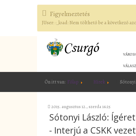
Figyelmeztetés
JUser: :_load: Nem tölthető be a következő az
VÁROS
VÁLASZ
Ön itt van:
Főlap
Hírek
Sótonyi 
2015. augusztus 12., szerda 16:25
Sótonyi László: Ígéret
- Interjú a CSKK vez