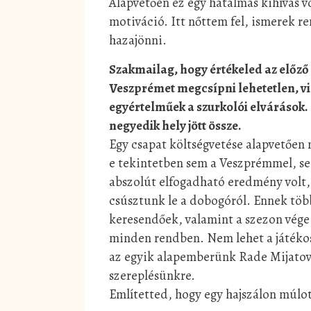
Alapvetően ez egy hatalmas kihívás 
motiváció. Itt nőttem fel, ismerek re
hazajönni.
Szakmailag, hogy értékeled az előző 
Veszprémet megcsípni lehetetlen, v
egyértelműek a szurkolói elvárások.
negyedik hely jött össze.
Egy csapat költségvetése alapvetően
e tekintetben sem a Veszprémmel, se
abszolút elfogadható eredmény volt,
csúsztunk le a dobogóról. Ennek több
keresendőek, valamint a szezon vége e
minden rendben. Nem lehet a játékos
az egyik alapemberünk Rade Mijatovi
szereplésünkre.
Említetted, hogy egy hajszálon múlo