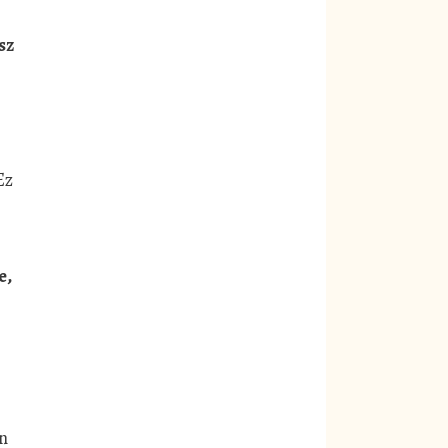
sz
Ez
e,
en