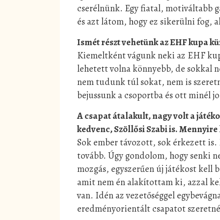
cserélnünk. Egy fiatal, motiváltabb 
és azt látom, hogy ez sikerülni fog,
Ismét részt vehetünk az EHF kupa kü
Kiemeltként vágunk neki az EHF kupá
lehetett volna könnyebb, de sokkal n
nem tudunk túl sokat, nem is szeretn
bejussunk a csoportba és ott minél j
A csapat átalakult, nagy volt a játé
kedvenc, Szöllősi Szabi is. Mennyire 
Sok ember távozott, sok érkezett is.
tovább. Úgy gondolom, hogy senki ne
mozgás, egyszerűen új játékost kell 
amit nem én alakítottam ki, azzal ke
van. Idén az vezetőséggel egybevágna
eredményorientált csapatot szeretné