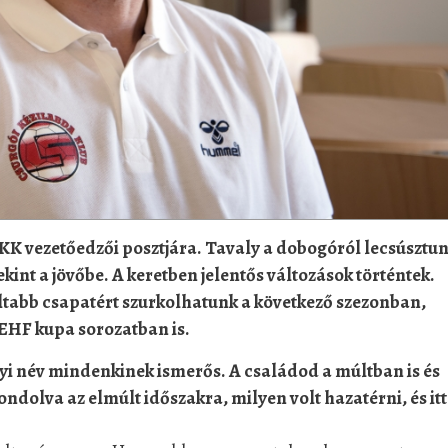
SKK vezetőedzői posztjára. Tavaly a dobogóról lecsúsztun
kint a jövőbe. A keretben jelentős változások történtek.
áltabb csapatért szurkolhatunk a következő szezonban,
EHF kupa sorozatban is.
yi név mindenkinek ismerős. A családod a múltban is és
gondolva az elmúlt időszakra, milyen volt hazatérni, és itt