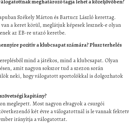
válogatottnak meghatározó tagja lehet a közeljövőben?
 kapuban Székely Márton és Bartucz László kerettag.
 van a keret körül, meglátjuk képesek lesznek-e olyan
jenek az EB-re utazó keretbe.
mennyire pozitív a klubcsapat számára? Plusz terhelés
zereplésből mind a játékos, mind a klubcsapat. Olyan
zésen, amit nagyon sokszor tud a szezon során
lök neki, hogy válogatott sportolókkal is dolgozhatok
 szövetségi kapitány?
on meglepett. Most nagyon elvagyok a csurgói
következendő két évre a válogatottnál is le vannak fektet
ember irányítja a válogatottat.