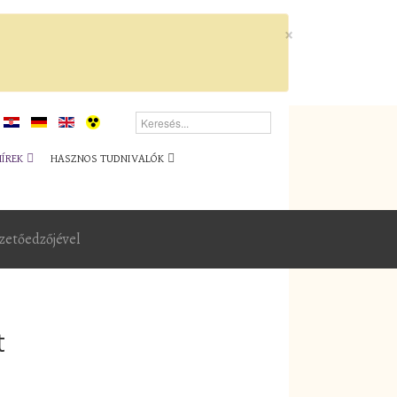
×
HÍREK
HASZNOS TUDNIVALÓK
vezetőedzőjével
t