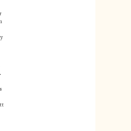
r
m
gy
.
s
tt