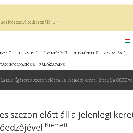
onosítószámú felhasználó: 244
HÁZA
TURIZMUS
ÜGYINTÉZÉS
INTÉZMÉNYEK
GAZDASÁG
TÁSI INFORMÁCIÓK
PÁLYÁZATAINK
László: Ígéretes szezon előtt áll a jelenlegi keret - Interjú a CSKK 
es szezon előtt áll a jelenlegi kere
Kiemelt
etőedzőjével