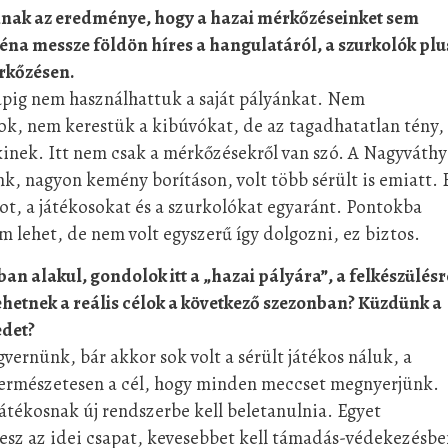
annak az eredménye, hogy a hazai mérkőzéseinket sem
réna messze földön híres a hangulatáról, a szurkolók plu
érkőzésen.
pig nem használhattuk a saját pályánkat. Nem
k, nem kerestük a kibúvókat, de az tagadhatatlan tény,
kinek. Itt nem csak a mérkőzésekről van szó. A Nagyváthy
, nagyon kemény borításon, volt több sérült is emiatt. 
ot, a játékosokat és a szurkolókat egyaránt. Pontokba
em lehet, de nem volt egyszerű így dolgozni, ez biztos.
 alakul, gondolok itt a „hazai pályára”, a felkészülésr
ehetnek a reális célok a következő szezonban? Küzdünk a
edet?
vernünk, bár akkor sok volt a sérült játékos náluk, a
Természetesen a cél, hogy minden meccset megnyerjünk.
játékosnak új rendszerbe kell beletanulnia. Egyet
 lesz az idei csapat, kevesebbet kell támadás-védekezésb