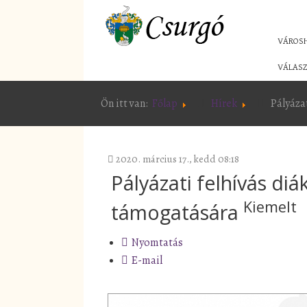
VÁROS
VÁLASZ
Ön itt van:
Főlap
Hírek
Pályáza
2020. március 17., kedd 08:18
Pályázati felhívás di
Kiemelt
támogatására
Nyomtatás
E-mail