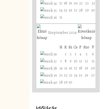
17
18
19
20
21
22
23
24
25
26
27
28
29
30
31
Szeptember 2026
H
K
Sz
Cs
P
Szo
V
1
2
3
4
5
6
7
8
9
10
11
12
13
14
15
16
17
18
19
20
21
22
23
24
25
26
27
28
29
30
Időjárás