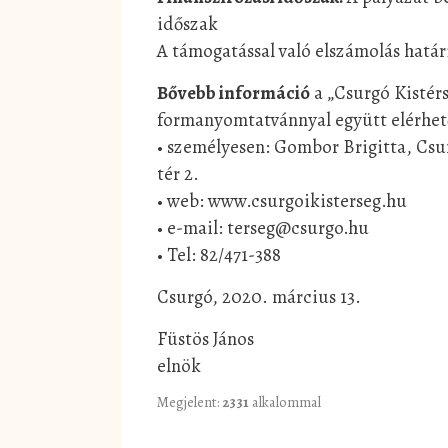
időszak
A támogatással való elszámolás határi
Bővebb információ
a „Csurgó Kistérs
formanyomtatvánnyal együtt elérhet
• személyesen: Gombor Brigitta, Csu
tér 2.
• web: www.csurgoikisterseg.hu
• e-mail: terseg@csurgo.hu
• Tel: 82/471-388
Csurgó, 2020. március 13.
Füstös János
elnök
Megjelent:
2331
alkalommal