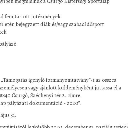
iben megfelelnek a Csurgó Kistérségi Sportalap
tal fenntartott intézmények
rületén bejegyzett diák és/vagy szabadidősport
tek
pályázó
rt „Támogatás igénylő formanyomtatvány”-t az összes
 személyesen vagy ajánlott küldeményként juttassa el a
8840 Csurgó, Széchenyi tér 2. címre.
talap pályázati dokumentáció - 2020”.
ájus 31.
enyújtásától legkésőbb 2020. december 31. napjáig terjed