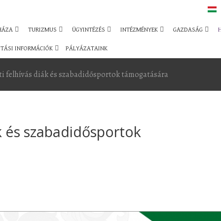
HÁZA
TURIZMUS
ÜGYINTÉZÉS
INTÉZMÉNYEK
GAZDASÁG
TÁSI INFORMÁCIÓK
PÁLYÁZATAINK
ti felhívás diák és szabadidősportok támogatására
ák és szabadidősportok