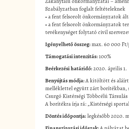
Zákányfalu önkormányzatai – amenny
Szabályzatban foglalt feltételeknek
• a fent felsorolt önkormányzatok ál
• a fent felsorolt önkormányzatok te
tevékenységet folytató civil szerveze
Igényelhető összeg:
max. 60 000 Ft/
Támogatási intenzitás:
100%
Beérkezési határidő:
2020. április 1.
Benyújtás módja:
A kitöltött és aláí
melléklettel együtt zárt borítékban,
Csurgó Kistérségi Többcélú Társulás 
A borítékra írja rá: „Kistérségi spor
Döntés időpontja:
legkésőbb 2020. m
Finanszírozási időszak:
A pályázat b