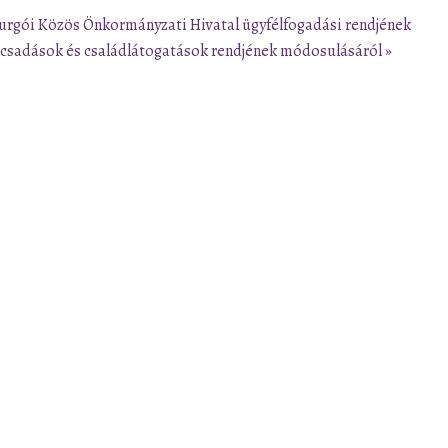
surgói Közös Önkormányzati Hivatal ügyfélfogadási rendjének
ácsadások és családlátogatások rendjének módosulásáról »