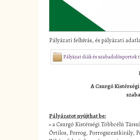
Pályázati felhívás, és pályázati adatl
Pályázat diák és szabadidősportok
A Csurgó Kistérségi 
szab
Pályázatot nyújthat be:
• a Csurgó Kistérségi Többcélú Társ
Őrtilos, Porrog, Porrogszentkirály,