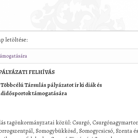
ap letöltése:
 támogatására
PÁLYÁZATI FELHÍVÁS
Többcélú Társulás pályázatot ír ki diák és
adidősportok támogatására
ulás tagönkormányzatai közül: Csurgó, Csurgónagymarto
 Porrogszentpál, Somogybükkösd, Somogycsicsó, Szenta é