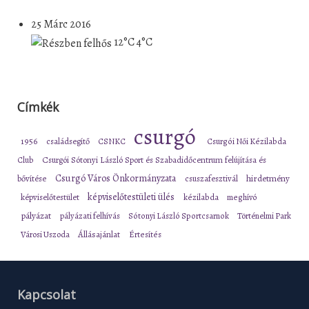
25 Márc 2016
12°C
4°C
Címkék
csurgó
1956
családsegítő
CSNKC
Csurgói Női Kézilabda
Club
Csurgói Sótonyi László Sport és Szabadidőcentrum felújítása és
Csurgó Város Önkormányzata
bővítése
csuszafesztivál
hirdetmény
képviselőtestületi ülés
képviselőtestület
kézilabda
meghívó
pályázat
pályázati felhívás
Sótonyi László Sportcsarnok
Történelmi Park
Városi Uszoda
Állásajánlat
Értesítés
Kapcsolat