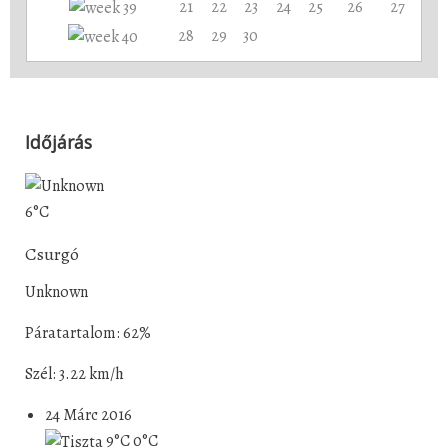
21
22
23
24
25
26
27
28
29
30
Időjárás
6°C
Csurgó
Unknown
Páratartalom: 62%
Szél: 3.22 km/h
24 Márc 2016
9°C
0°C