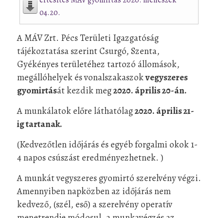
04.20.
A MÁV Zrt. Pécs Területi Igazgatóság
tájékoztatása szerint Csurgó, Szenta,
Gyékényes területéhez tartozó állomások,
megállóhelyek és vonalszakaszok
vegyszeres
gyomirtás
át kezdik meg
2020. április 20-án.
A munkálatok előre láthatólag
2020. április 21-
ig tartanak.
(Kedvezőtlen időjárás és egyéb forgalmi okok 1-
4 napos csúszást eredményezhetnek. )
A munkát vegyszeres gyomirtó szerelvény végzi.
Amennyiben napközben az időjárás nem
kedvező, (szél, eső) a szerelvény operatív
menetrendje módosul, a munkavégzés az