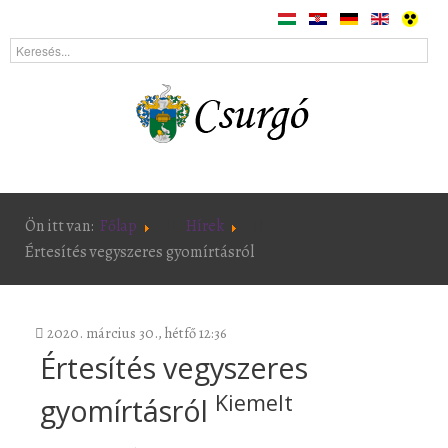
Ön itt van:
Főlap
Hírek
Értesítés vegyszeres gyomírtásról
2020. március 30., hétfő 12:36
Értesítés vegyszeres
Kiemelt
gyomírtásról