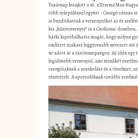
Vasárnap lezajlott a 36. eXtremeMan Nagya
több településsel együtt - Csurgó városa is
is buzdíthattuk a versenyzőket az út szélér
kis „háziversenyre” is a Csokonai-dombon,
bárki kipróbálhatta magát, hogy milyen gyo
említett szakasz leggyorsabb nevezett női é
úr adott át a záróünnepségen. Az idén egy ti
legidősebb versenyző, ami mindkét esetben
csurgóiaknak a szurkolást és a türelmet, a
részvételt. A sportolóknak további eredmény