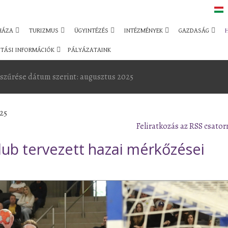
HÁZA
TURIZMUS
ÜGYINTÉZÉS
INTÉZMÉNYEK
GAZDASÁG
TÁSI INFORMÁCIÓK
PÁLYÁZATAINK
szűrése dátum szerint: augusztus 2025
25
Feliratkozás az RSS csator
lub tervezett hazai mérkőzései