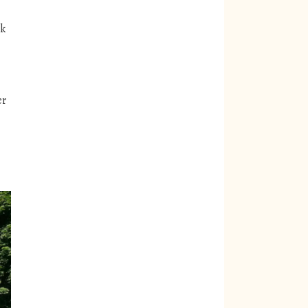
ok
er