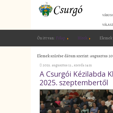
VÁROS
VÁLASZ
Ön itt van:
Főlap
Hírek
Elemek 
Elemek szűrése dátum szerint: augusztus 20
2025. augusztus 13., szerda 14:15
A Csurgói Kézilabda K
2025. szeptembertől