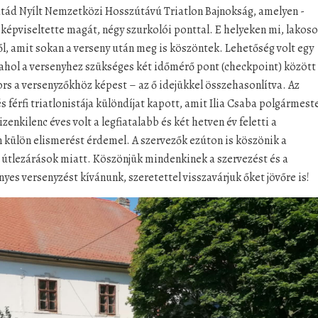
tád Nyílt Nemzetközi Hosszútávú Triatlon Bajnokság, amelyen -
 képviseltette magát, négy szurkolói ponttal. E helyeken mi, lakos
ől, amit sokan a verseny után meg is köszöntek. Lehetőség volt egy
 ahol a versenyhez szükséges két időmérő pont (checkpoint) között
rs a versenyzőkhöz képest – az ő idejükkel összehasonlítva. Az
s férfi triatlonistája különdíjat kapott, amit Ilia Csaba polgármest
zenkilenc éves volt a legfiatalabb és két hetven év feletti a
 külön elismerést érdemel. A szervezők ezúton is köszönik a
z útlezárások miatt. Köszönjük mindenkinek a szervezést és a
es versenyzést kívánunk, szeretettel visszavárjuk őket jövőre is!