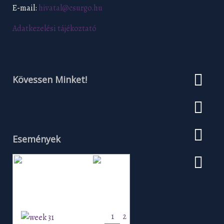
E-mail:
hivatal@csurgo.hu
Adatkezelési tájékoztató
Kövessen Minket!
Események
Augusztus 2026
H
K
Sz
Cs
P
Szo
V
1
2