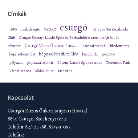
Címkék
csurgó
1956
családsegítő
CSNKC
Csurgói Női Kézilabda
Club
Csurgói Sótonyi László Sport és Szabadidőcentrum felújítása és
Csurgó Város Önkormányzata
bővítése
csuszafesztivál
hirdetmény
képviselőtestületi ülés
képviselőtestület
kézilabda
meghívó
pályázat
pályázati felhívás
Sótonyi László Sportcsarnok
Történelmi Park
Városi Uszoda
Állásajánlat
Értesítés
Kapcsolat
Csurgói Közös Önkormányzati Hivatal
8840 Csurgó, Széchenyi tér 2.
Telefon: 82/471-388, 82/571-095
Telefax: