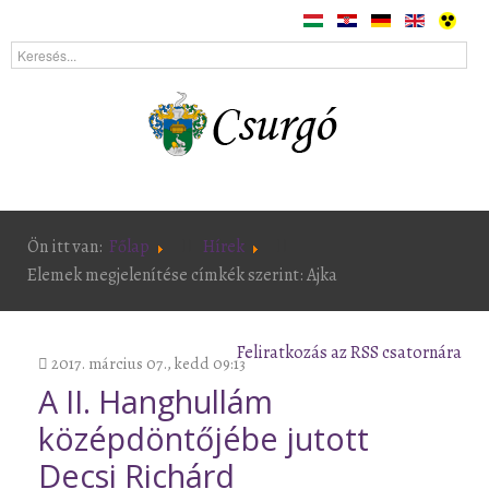
Ön itt van:
Főlap
Hírek
Elemek megjelenítése címkék szerint: Ajka
Feliratkozás az RSS csatornára
2017. március 07., kedd 09:13
A II. Hanghullám
középdöntőjébe jutott
Decsi Richárd