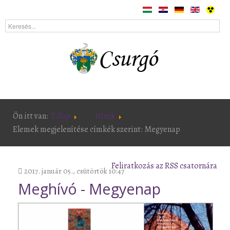
Ön itt van:
Főlap
Hírek
Elemek megjelenítése címkék szerint: Megyenap
Feliratkozás az RSS csatornára
2017. január 05., csütörtök 10:47
Meghívó - Megyenap