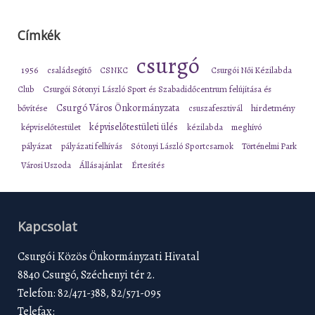
Címkék
csurgó
1956
családsegítő
CSNKC
Csurgói Női Kézilabda
Club
Csurgói Sótonyi László Sport és Szabadidőcentrum felújítása és
Csurgó Város Önkormányzata
bővítése
csuszafesztivál
hirdetmény
képviselőtestületi ülés
képviselőtestület
kézilabda
meghívó
pályázat
pályázati felhívás
Sótonyi László Sportcsarnok
Történelmi Park
Városi Uszoda
Állásajánlat
Értesítés
Kapcsolat
Csurgói Közös Önkormányzati Hivatal
8840 Csurgó, Széchenyi tér 2.
Telefon: 82/471-388, 82/571-095
Telefax: