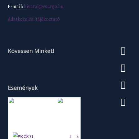
E-mail:
hivatal@csurgo.hu
Adatkezelési tájékoztató
Kövessen Minket!
Események
Augusztus 2026
H
K
Sz
Cs
P
Szo
V
1
2