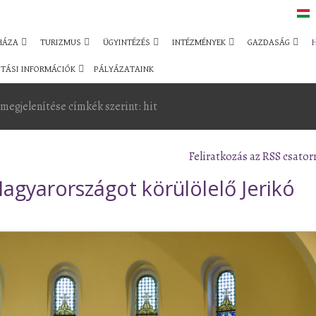
HÁZA
TURIZMUS
ÜGYINTÉZÉS
INTÉZMÉNYEK
GAZDASÁG
TÁSI INFORMÁCIÓK
PÁLYÁZATAINK
megjelenítése címkék szerint: hit
Feliratkozás az RSS csator
agyarországot körülölelő Jerikó