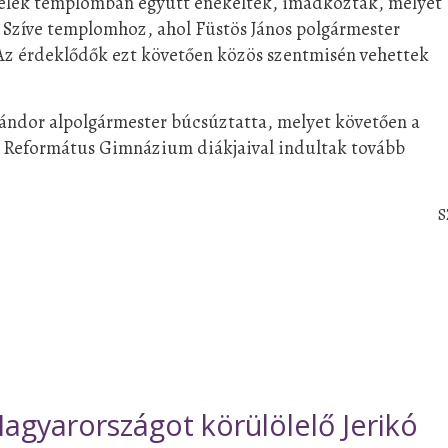
lélek templomban
együtt énekeltek, imádkoztak, melyet
s Szíve templomhoz, ahol Füstös János polgármester
Az érdeklődők e
zt követően közös szentmisén vehettek
ándor alpolgármester búcsúztatta, melyet követően a
 Református Gimnázium diákjaival indultak tovább
S
agyarországot körülölelő Jerikó