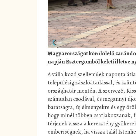
Magyarországot körülölelő zarándok
napján Esztergomból keleti illetve ny
A vállalkozó szelleműek naponta átl
településig zászlóátadással, és szün
országhatár mentén. A szervező, Kis
számtalan csodával, és megannyi újon
barátságra, új élményekre és egy örök
hogy minél többen csatlakozzanak, f
térjenek vissza a keresztény gyökere
emberiségnek, ha vissza talál Istenh