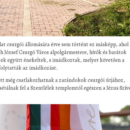
at csurgói állomására érve sem történt ez másképp, ahol
th József Csurgó Város alpolgármestere, hívők és barátok
ek együtt énekeltek, s imádkoztak, melyet követően a
folytatták az imádkozást.
őtt még csatlakozhatnak a zarándokok csurgói útjához,
sétálnak fel a Szentlélek templomtól egészen a Jézus Szív