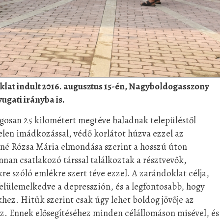
lat indult 2016. augusztus 15-én, Nagyboldogasszony
ugati irányba is.
agosan 25 kilométert megtéve haladnak településtől
telen imádkozással, védő korlátot húzva ezzel az
sné Rózsa Mária elmondása szerint a hosszú úton
nan csatlakozó társsal találkoztak a résztvevők,
re szóló emlékre szert téve ezzel. A zarándoklat célja,
elülemelkedve a depresszión, és a legfontosabb, hogy
khez. Hitük szerint csak úgy lehet boldog jövője az
ez. Ennek elősegítéséhez minden célállomáson misével, és