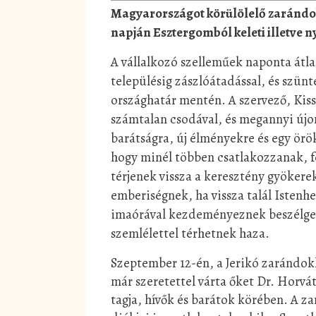
Magyarországot körülölelő zarándok
napján Esztergomból keleti illetve ny
A vállalkozó szelleműek naponta átl
településig zászlóátadással, és szün
országhatár mentén. A szervező, Kis
számtalan csodával, és megannyi újon
barátságra, új élményekre és egy örök
hogy minél többen csatlakozzanak, f
térjenek vissza a keresztény gyökere
emberiségnek, ha vissza talál Istenh
imaórával kezdeményeznek beszélgetés
szemlélettel térhetnek haza.
Szeptember 12-én, a Jerikó zarándokl
már szeretettel várta őket Dr. Horvát
tagja, hívők és barátok körében. A 