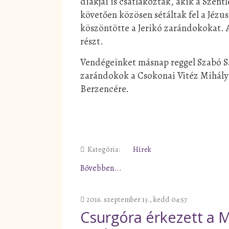
diákjai is csatlakoztak, akik a
Szent
követően közösen sétáltak fel a Jézu
köszöntötte a Jerikó zarándokokat. 
részt.
Vendégeinket másnap reggel Szabó S
zarándokok a Csokonai Vitéz Mihály
Berzencére.
Kategória:
Hírek
Bővebben...
2016. szeptember 13., kedd 04:57
Csurgóra érkezett a M