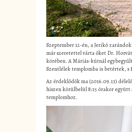
Szeptember 12-én, a Jerikó zarándokl
már szeretettel várta őket Dr. Horvá
körében. A Máriás-kútnál egybegyűlt
Szentlélek templomba is betértek, s 
Az érdeklődők ma (2016.09.13) délel
hiszen körülbelül 8:15 órakor együtt 
templomhoz.