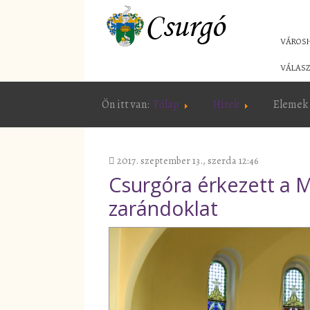
VÁROS
VÁLASZ
Ön itt van:
Főlap
Hírek
Elemek 
2017. szeptember 13., szerda 12:46
Csurgóra érkezett a M
zarándoklat