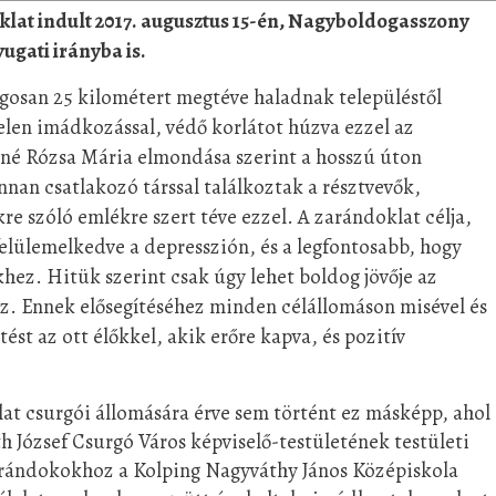
lat indult 2017. augusztus 15-én, Nagyboldogasszony
ugati irányba is.
agosan 25 kilométert megtéve haladnak településtől
telen imádkozással, védő korlátot húzva ezzel az
sné Rózsa Mária elmondása szerint a hosszú úton
nan csatlakozó társsal találkoztak a résztvevők,
re szóló emlékre szert téve ezzel. A zarándoklat célja,
elülemelkedve a depresszión, és a legfontosabb, hogy
khez. Hitük szerint csak úgy lehet boldog jövője az
ez. Ennek elősegítéséhez minden célállomáson misével és
t az ott élőkkel, akik erőre kapva, és pozitív
at csurgói állomására érve sem történt ez másképp, ahol
h József Csurgó Város képviselő-testületének testületi
zarándokokhoz a Kolping Nagyváthy János Középiskola