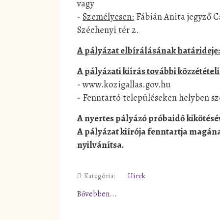
vagy
-
Személyesen:
Fábián Anita jegyző 
Széchenyi tér 2.
A pályázat elbírálásának határideje:
A pályázati kiírás további közzétételi
- www.kozigallas.gov.hu
- Fenntartó településeken helyben 
A nyertes pályázó próbaidő kikötésé
A pályázat kiírója fenntartja magána
nyilvánítsa.
Kategória:
Hírek
Bővebben...