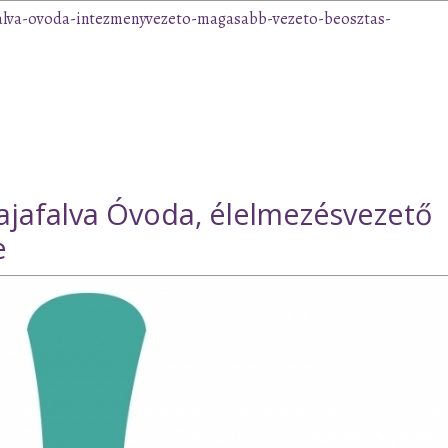
afalva-ovoda-intezmenyvezeto-magasabb-vezeto-beosztas-
rajafalva Óvoda, élelmezésvezető
e