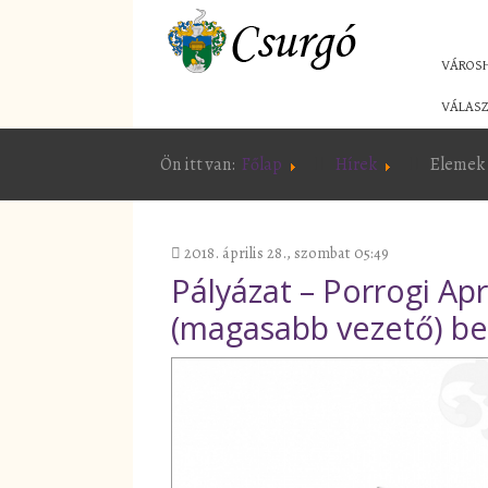
VÁROS
VÁLASZ
Ön itt van:
Főlap
Hírek
Elemek 
2018. április 28., szombat 05:49
Pályázat – Porrogi A
(magasabb vezető) be