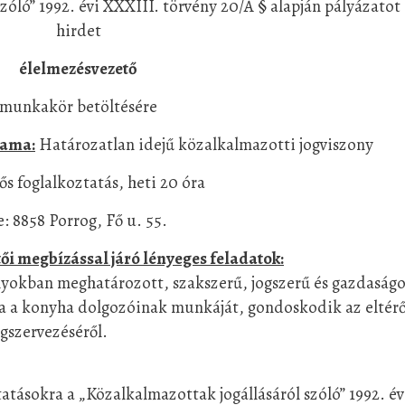
zóló” 1992. évi XXXIII. törvény 20/A § alapján pályázatot
hirdet
élelmezésvezető
munkakör betöltésére
tama:
Határozatlan idejű közalkalmazotti jogviszony
 foglalkoztatás, heti 20 óra
 8858 Porrog, Fő u. 55.
tői megbízással járó lényeges feladatok:
lyokban meghatározott, szakszerű, jogszerű és gazdaságo
yítja a konyha dolgozóinak munkáját, gondoskodik az eltér
gszervezéséről.
tatásokra a „Közalkalmazottak jogállásáról szóló” 1992. év