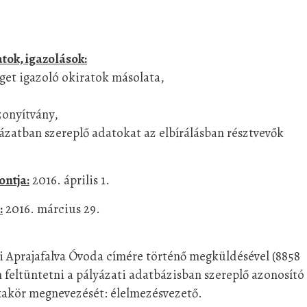
tok, igazolások:
éget igazoló okiratok másolata,
zonyítvány,
yázatban szereplő adatokat az elbírálásban résztvevők
ontja:
2016. április 1.
:
2016. március 29.
i Aprajafalva Óvoda címére történő megküldésével (8858
n feltüntetni a pályázati adatbázisban szereplő azonosító
kakör megnevezését: élelmezésvezető.