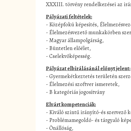
XXXIII. törvény rendelkezései az ir
Pályázati feltételek:
- Középfokú képesítés, Élelmezésvez
- Élelmezésvezető munkakörben szer
- Magyar állampolgárság,
- Büntetlen előélet,
- Cselekvőképesség.
Pályázat elbírálásánál előnyt jelent:
- Gyermekétkeztetés területén szerz
- Élelmezési szoftver ismeretek,
- B kategóriás jogosítvány
Elvárt kompetenciák:
- Kiváló szintű irányító-és szervező 
- Problémamegoldó- és tárgyaló képe
- Önállóság,