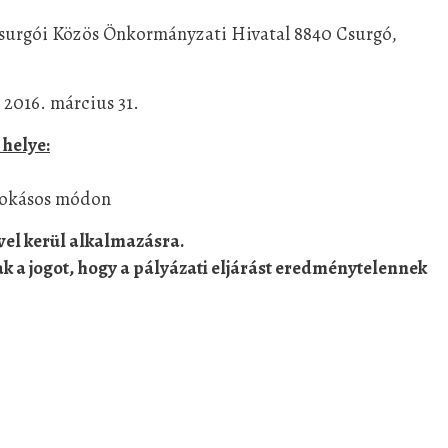
Csurgói Közös Önkormányzati Hivatal 8840 Csurgó,
2016. március 31.
 helye:
szokásos módon
vel kerül alkalmazásra.
k a jogot, hogy a pályázati eljárást eredménytelennek