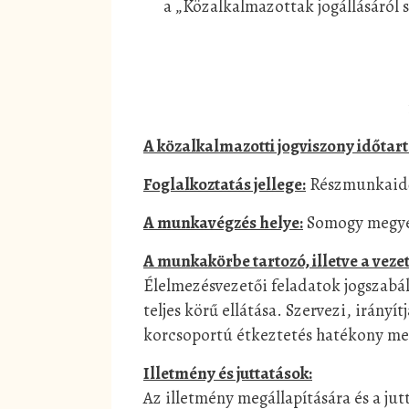
a „Közalkalmazottak jogállásáról s
A közalkalmazotti jogviszony időtar
Foglalkoztatás jellege:
Részmunkaidős
A munkavégzés helye:
Somogy megye:
A munkakörbe tartozó, illetve a veze
Élelmezésvezetői feladatok jogszabá
teljes körű ellátása. Szervezi, irán
korcsoportú étkeztetés hatékony me
Illetmény és juttatások:
Az illetmény megállapítására és a jut