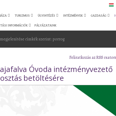
HÁZA
TURIZMUS
ÜGYINTÉZÉS
INTÉZMÉNYEK
GAZDASÁG
TÁSI INFORMÁCIÓK
PÁLYÁZATAINK
megjelenítése címkék szerint: porrog
Feliratkozás az RSS csator
prajafalva Óvoda intézményvezető
osztás betöltésére