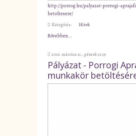
http://porrog.hu/palyazat-porrogi-apraj
betoltesere/
Kategória:
Hírek
Bővebben...
2016. március 11., péntek 12:19
Pályázat - Porrogi Ap
munkakör betöltésér