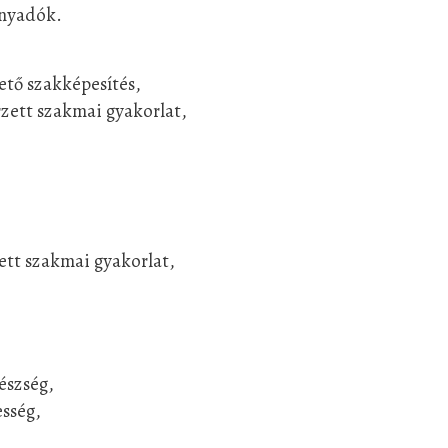
ányadók.
ető szakképesítés,
zett szakmai gyakorlat,
ett szakmai gyakorlat,
készség,
sség,