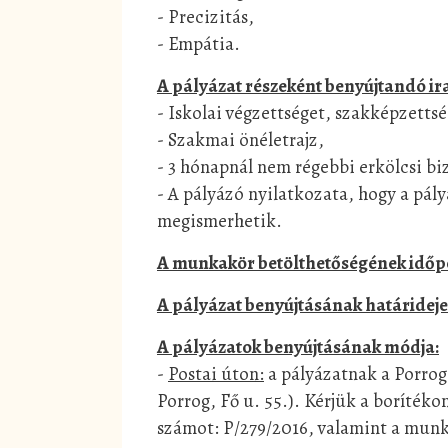
- Precizitás,
- Empátia.
A pályázat részeként benyújtandó ira
- Iskolai végzettséget, szakképzetts
- Szakmai önéletrajz,
- 3 hónapnál nem régebbi erkölcsi bi
- A pályázó nyilatkozata, hogy a pál
megismerhetik.
A munkakör betölthetőségének időp
A pályázat benyújtásának határideje
A pályázatok benyújtásának módja:
-
Postai úton:
a pályázatnak a Porrog
Porrog, Fő u. 55.). Kérjük a borítéko
számot: P/279/2016, valamint a mun