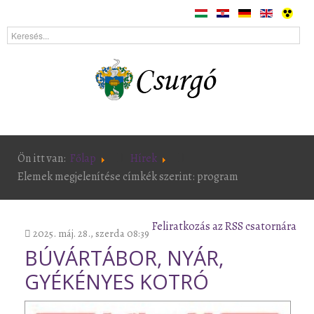
Ön itt van:
Főlap
Hírek
Elemek megjelenítése címkék szerint: program
Feliratkozás az RSS csatornára
2025. máj. 28., szerda 08:39
BÚVÁRTÁBOR, NYÁR,
GYÉKÉNYES KOTRÓ