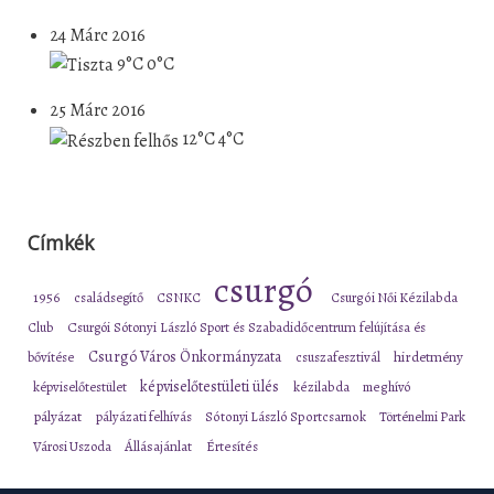
24 Márc 2016
9°C
0°C
25 Márc 2016
12°C
4°C
Címkék
csurgó
1956
családsegítő
CSNKC
Csurgói Női Kézilabda
Club
Csurgói Sótonyi László Sport és Szabadidőcentrum felújítása és
Csurgó Város Önkormányzata
bővítése
csuszafesztivál
hirdetmény
képviselőtestületi ülés
képviselőtestület
kézilabda
meghívó
pályázat
pályázati felhívás
Sótonyi László Sportcsarnok
Történelmi Park
Városi Uszoda
Állásajánlat
Értesítés