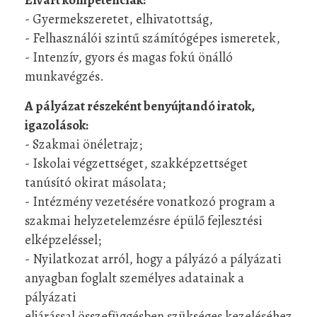
- Gyermekszeretet, elhivatottság,
- Felhasználói szintű számítógépes ismeretek,
- Intenzív, gyors és magas fokú önálló
munkavégzés.
A pályázat részeként benyújtandó iratok,
igazolások:
- Szakmai önéletrajz;
- Iskolai végzettséget, szakképzettséget
tanúsító okirat másolata;
- Intézmény vezetésére vonatkozó program a
szakmai helyzetelemzésre épülő fejlesztési
elképzeléssel;
- Nyilatkozat arról, hogy a pályázó a pályázati
anyagban foglalt személyes adatainak a
pályázati
eljárással összefüggésben szükséges kezeléséhez