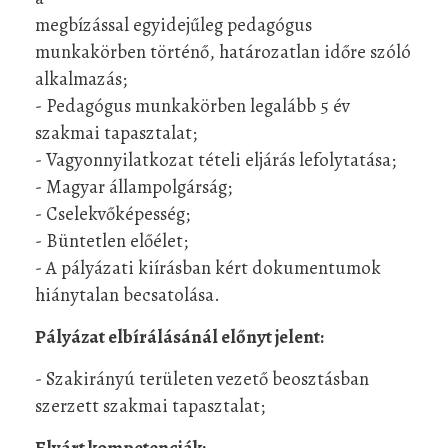
megbízással egyidejűleg pedagógus
munkakörben történő, határozatlan időre szóló
alkalmazás;
- Pedagógus munkakörben legalább 5 év
szakmai tapasztalat;
- Vagyonnyilatkozat tételi eljárás lefolytatása;
- Magyar állampolgárság;
- Cselekvőképesség;
- Büntetlen előélet;
- A pályázati kiírásban kért dokumentumok
hiánytalan becsatolása.
Pályázat elbírálásánál előnyt jelent:
- Szakirányú területen vezető beosztásban
szerzett szakmai tapasztalat;
Elvárt kompetenciák: