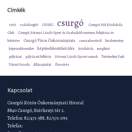
Címkék
csurgó
1956
családsegítő
CSNKC
Csurgói Női Kézilabda
Club
Csurgói Sótonyi László Sport és Szabadidőcentrum felújítása és
Csurgó Város Önkormányzata
bővítése
csuszafesztivál
hirdetmény
képviselőtestületi ülés
képviselőtestület
kézilabda
meghívó
pályázat
pályázati felhívás
Sótonyi László Sportcsarnok
Történelmi Park
Városi Uszoda
Állásajánlat
Értesítés
Kapcsolat
Csurgói Közös Önkormányzati Hivatal
8840 Csurgó, Széchenyi tér 2.
Telefon: 82/471-388, 82/571-095
Telefax: