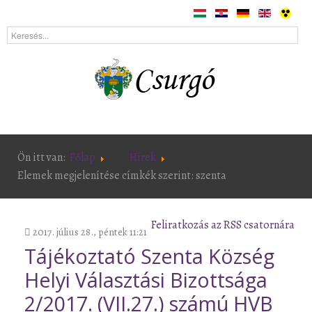
Ön itt van:
Főlap
Hírek
Elemek megjelenítése címkék szerint: szenta
Feliratkozás az RSS csatornára
2017. július 28., péntek 11:21
Tájékoztató Szenta Község
Helyi Választási Bizottsága
2/2017. (VII.27.) számú HVB