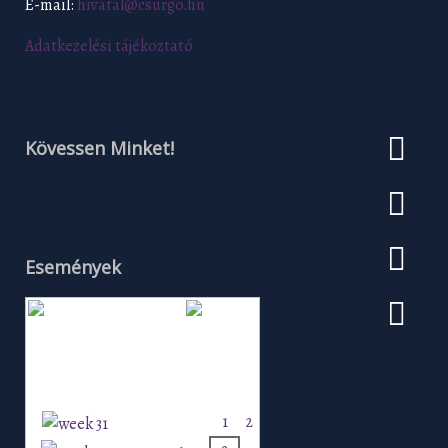
E-mail:
hivatal@csurgo.hu
Adatkezelési tájékoztató
Kövessen Minket!
Események
Augusztus 2026
H
K
Sz
Cs
P
Szo
V
1
2