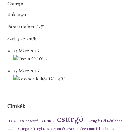
Csurgó
Unknown
Páratartalom: 62%
Szél: 3.22 km/h
24 Márc 2016
9°C
0°C
25 Márc 2016
12°C
4°C
Címkék
csurgó
1956
családsegítő
CSNKC
Csurgói Női Kézilabda
Club
Csurgói Sótonyi László Sport és Szabadidőcentrum felújítása és