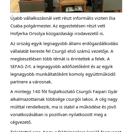
Újabb vállalkozásnál vett részt informális viziten Ilia
Csaba polgármester. Az egyeztetésen részt vett
Hofjerka Orsolya közgazdasági irodavezető is.
Az ország egyik legnagyobb állami erdőgazdálkodási
vállalatát kereste fel Csurgó első számú vezetője. A
megbeszélésen több témát is érintettek a felek. A
SEFAG Zrt. a legnagyobb adófizetőként és az egyik
legnagyobb munkáltatóként komoly együttműködő
partnere a városnak.
A mintegy 140 főt foglalkoztató Csurgói Faipari Gyár
alkalmazottainak többsége csurgói lakos. A cég nagy
múlttal rendelkezik, ma is stabil a működése és jövő
vonatkozásában is pozitívan nyilatkozott meg a
cégvezető.
Tekintettel arra, hogy a feldolgozásra kerülő faanyagot