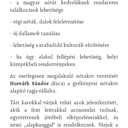
- a magyar nótát kedvelőknek rendszeres
találkozások lehetősége
- régi nóták, dalok felelevenítése
- új dallamok tanulása
- lehetőség a szabadidő kulturált eltöltésére
- ha úgy alakul fellépési lehetőség, helyi
környékbeli rendezvényeken
Az esetlegesen megalakuló nótakör vezetését
Horváth Sándor
(Saca) a gyékényesi nótakör
alapító tagja vállalta.
Tárt karokkal várjuk tehát azok jelentkezését,
akik a fent leírtakkal azonosulni tudnak,
egyetértenek jövőbeli elképzeléseinkkel, és
némi „alaphanggal” is rendelkeznek. Várjuk a