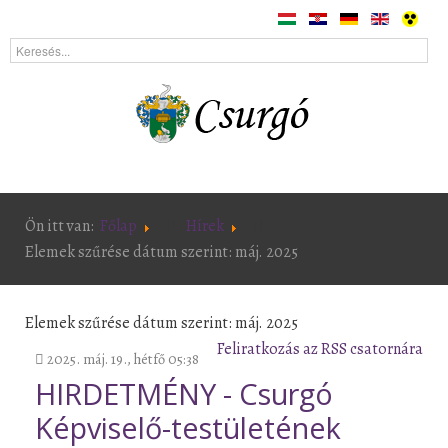
Ön itt van:
Főlap
Hírek
Elemek szűrése dátum szerint: máj. 2025
Elemek szűrése dátum szerint: máj. 2025
Feliratkozás az RSS csatornára
2025. máj. 19., hétfő 05:38
HIRDETMÉNY - Csurgó
Képviselő-testületének