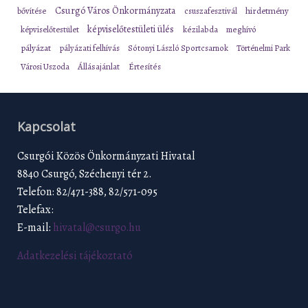
Csurgó Város Önkormányzata
bővítése
csuszafesztivál
hirdetmény
képviselőtestületi ülés
képviselőtestület
kézilabda
meghívó
pályázat
pályázati felhívás
Sótonyi László Sportcsarnok
Történelmi Park
Városi Uszoda
Állásajánlat
Értesítés
Kapcsolat
Csurgói Közös Önkormányzati Hivatal
8840 Csurgó, Széchenyi tér 2.
Telefon: 82/471-388, 82/571-095
Telefax:
E-mail:
hivatal@csurgo.hu
Adatkezelési tájékoztató