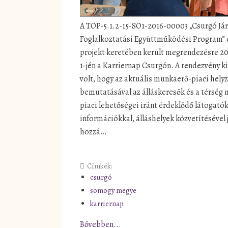
A TOP-5.1.2-15-SO1-2016-00003 „Csurgó Jár
Foglalkoztatási Együttműködési Program” 
projekt keretében került megrendezésre 20
1-jén a Karriernap Csurgón. A rendezvény ki
volt, hogy az aktuális munkaerő-piaci hely
bemutatásával az álláskeresők és a térség
piaci lehetőségei iránt érdeklődő látogató
információkkal, álláshelyek közvetítésével 
hozzá…
Címkék:
csurgó
somogy megye
karriernap
Bővebben...