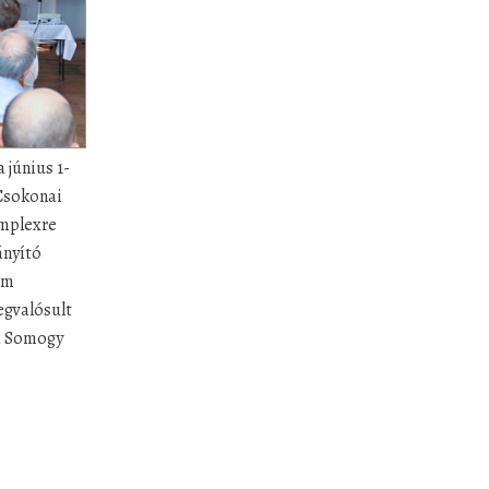
 június 1-
Csokonai
omplexre
ányító
um
egvalósult
 a Somogy