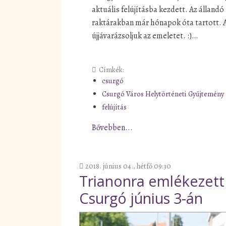
aktuális felújításba kezdett. Az álland
raktárakban már hónapok óta tartott. 
újjávarázsoljuk az emeletet. :)…
Címkék:
csurgó
Csurgó Város Helytörténeti Gyűjtemény
felújítás
Bővebben...
2018. június 04., hétfő 09:30
Trianonra emlékezett
Csurgó június 3-án