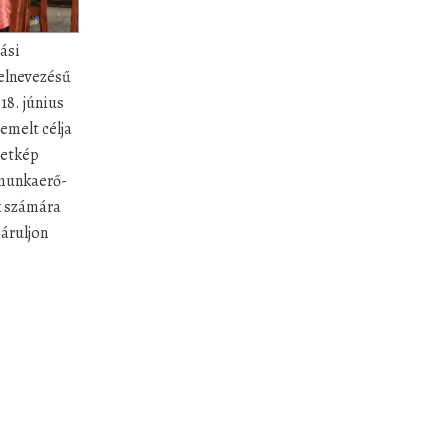
ási
elnevezésű
18. június
emelt célja
zetkép
 munkaerő-
k számára
járuljon