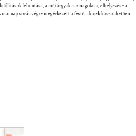
ó kiállítások lebontása, a műtárgyak csomagolása, elhelyezése a
A mai nap során végre megérkezett a festő, akinek köszönhetően