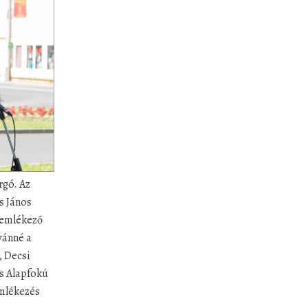
rgó. Az
s János
gemlékező
vánné a
, Decsi
s Alapfokú
mlékezés