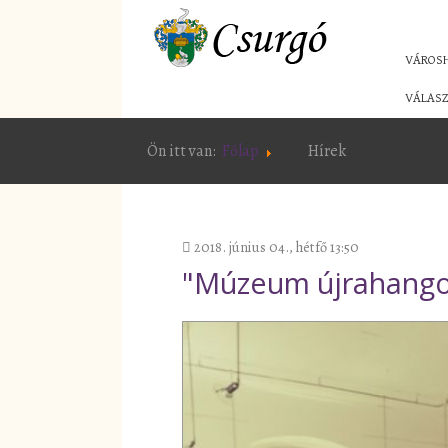
VÁROS
VÁLASZ
Ön itt van:
Főlap
Hírek
2018. június 04., hétfő 13:50
"Múzeum újrahangol