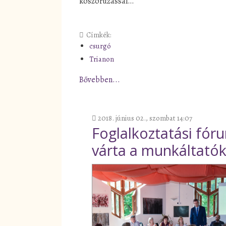
koszorúzással…
Címkék:
csurgó
Trianon
Bővebben...
2018. június 02., szombat 14:07
Foglalkoztatási fór
várta a munkáltatók