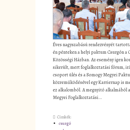
Éves nagyszabású rendezvényét tartotta
én pénteken a helyi paktum Csurgón a 
Közösségi Házban. Az esemény igen k
sikerült, mert foglalkoztatási fórum, ir
csoport ülés és a Somogy Megyei Pakt
közreműködésével egy Karriernap is m
ez alkalomból. A megnyitó alkalmából
Megyei Foglalkoztatási…
Címkék:
csurgó