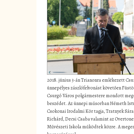
2018. június 3-án Trianonra emlékezett Csu
ünnepélyes zászlófelvonást követően Füstö
Csurgó Város polgármestere mondott me
beszédet. Az ünnepi műsorban Németh Ist
Csokonai Irodalmi Kör tagja, Tratnyek Sára
Richárd, Decsi Csaba valamint az Overtone
Művészeti Iskola működtek közre. A mege