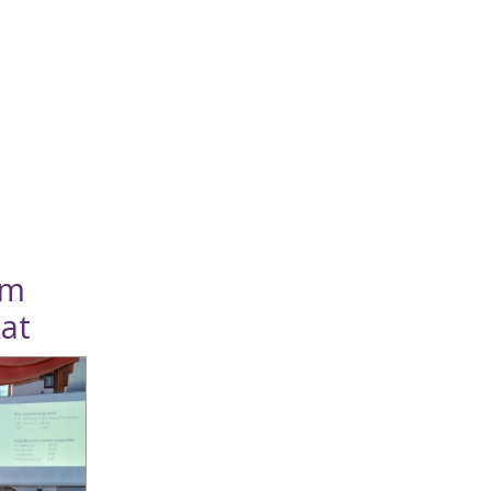
um
at