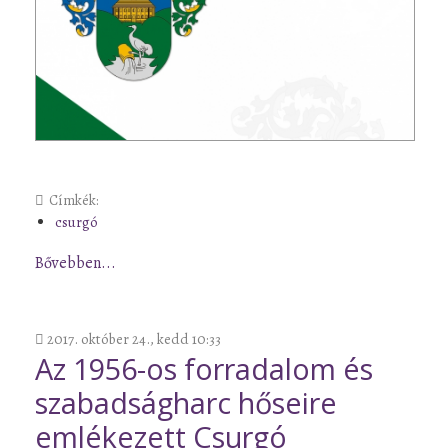
Címkék:
csurgó
Bővebben...
2017. október 24., kedd 10:33
Az 1956-os forradalom és
szabadságharc hőseire
emlékezett Csurgó