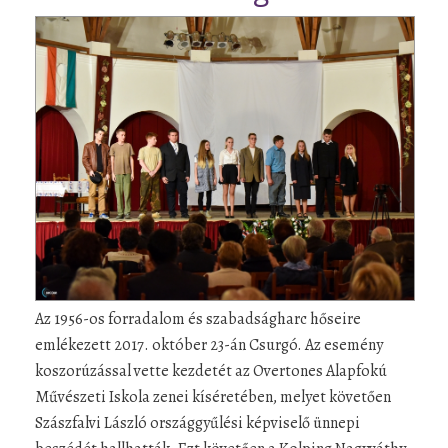
Az 1956-os forradalom és szabadságharc hőseire
emlékezett 2017. október 23-án Csurgó. Az esemény
koszorúzással vette kezdetét az Overtones Alapfokú
Művészeti Iskola zenei kíséretében, melyet követően
Szászfalvi László országgyűlési képviselő ünnepi