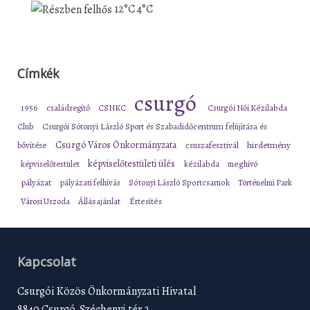
12°C
4°C
Címkék
csurgó
1956
családsegítő
CSNKC
Csurgói Női Kézilabda
Club
Csurgói Sótonyi László Sport és Szabadidőcentrum felújítása és
Csurgó Város Önkormányzata
bővítése
csuszafesztivál
hirdetmény
képviselőtestületi ülés
képviselőtestület
kézilabda
meghívó
pályázat
pályázati felhívás
Sótonyi László Sportcsarnok
Történelmi Park
Városi Uszoda
Állásajánlat
Értesítés
Kapcsolat
Csurgói Közös Önkormányzati Hivatal
8840 Csurgó, Széchenyi tér 2.