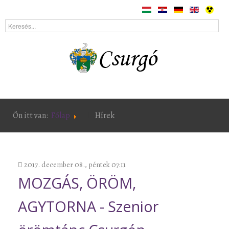
Ön itt van:
Főlap
Hírek
2017. december 08., péntek 07:11
MOZGÁS, ÖRÖM,
AGYTORNA - Szenior