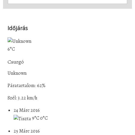
Időjárás
6°C
Csurgó
Unknown
Páratartalom: 62%
Szél: 3.22 km/h
24 Márc 2016
9°C
0°C
25 Márc 2016