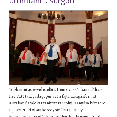
örömtánc Csurgón
Több mint 40 évvel ezelőtt, Németországban találta ki
Ilse Tutt táncpedagógus ezt a fajta mozgásformát.
Korában fiatalokat tanított táncolni, s anyósa kérésére
fejlesztett ki olyan koreográfiákat is, melyek
kimondottan az idős korosztálynak való nyugodtabb