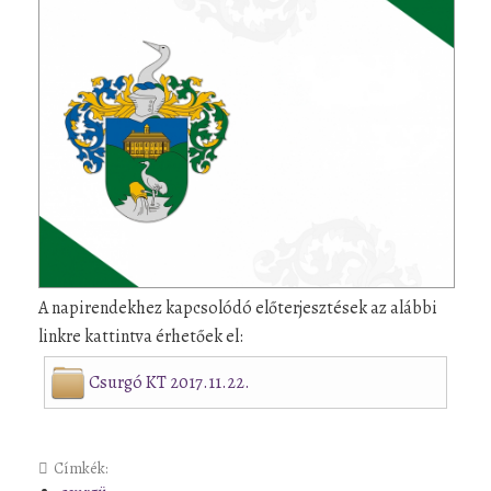
A napirendekhez kapcsolódó előterjesztések az alábbi
linkre kattintva érhetőek el:
Csurgó KT 2017.11.22.
Címkék: