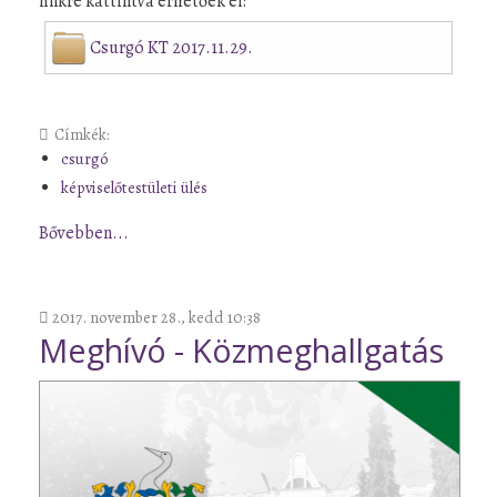
linkre kattintva érhetőek el:
Csurgó KT 2017.11.29.
Címkék:
csurgó
képviselőtestületi ülés
Bővebben...
2017. november 28., kedd 10:38
Meghívó - Közmeghallgatás