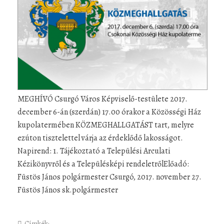
MEGHÍVÓ Csurgó Város Képviselő-testülete 2017.
december 6-án (szerdán) 17.00 órakor a Közösségi Ház
kupolatermében KÖZMEGHALLGATÁST tart, melyre
ezúton tisztelettel várja az érdeklődő lakosságot.
Napirend: 1. Tájékoztató a Települési Arculati
Kézikönyvről és a Településképi rendeletrőlElőadó:
Füstös János polgármester Csurgó, 2017. november 27.
Füstös János sk.polgármester
Címkék: