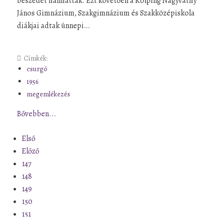
beszédét hallhatták. Ezt követően a Kolping Nagyváthy
János Gimnázium, Szakgimnázium és Szakközépiskola
diákjai adtak ünnepi…
Címkék:
csurgó
1956
megemlékezés
Bővebben...
Első
Előző
147
148
149
150
151